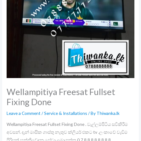
Wellampitiya Freesat Fullset
Fixing Done
Leave a Comment
/
Service & Installations
/ By
Thiwanka.lk
Wellampitiya Freesat Fullset Fixing Done . වැල්ලම්පිටිය සවිකිරීම
අවසන්. දැන් මාසික ගාස්තු නැතුව ක්ලියර් එකට tv .ලංකාවේ වැඩිම
පිරිසක් සන්නිවේදන සේවා ලබාගන්න 0 7 8 8 8 8 8 8 8 8