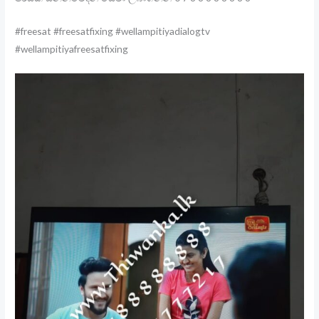
#freesat #freesatfixing #wellampitiyadialogtv
#wellampitiyafreesatfixing