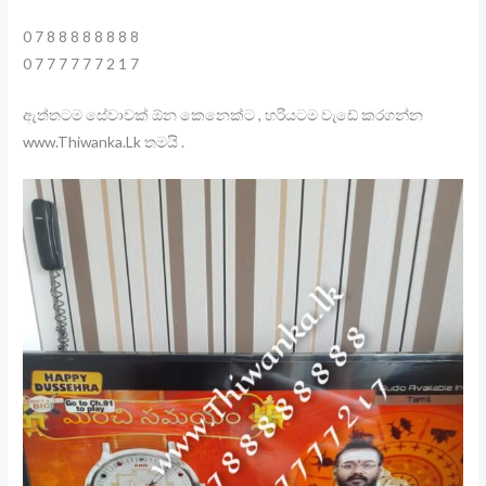
0 7 8 8 8 8 8 8 8 8
0 7 7 7 7 7 7 2 1 7
ඇත්තටම සේවාවක් ඕන කෙනෙක්ට , හරියටම වැඩේ කරගන්න
www.Thiwanka.Lk තමයි .