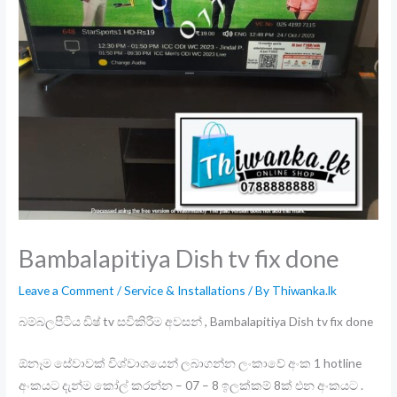
Bambalapitiya Dish tv fix done
Leave a Comment
/
Service & Installations
/ By
Thiwanka.lk
බම්බලපිටිය ඩිෂ් tv සවිකිරීම අවසන් , Bambalapitiya Dish tv fix done
ඕනෑම සේවාවක් විශ්වාශයෙන් ලබාගන්න ලංකාවේ අංක 1 hotline
අංකයට දැන්ම කෝල් කරන්න – 07 – 8 ඉලක්කම් 8ක් එන අංකයට .