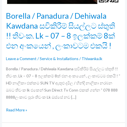
Borella / Panadura / Dehiwala
Kawdana සවිකිරීම් සියල්ලට ස්තුති
!! තිවංක. Lk – 07 – 8 ඉලක්කම් 8ක්
එන අංකයෙන් , ලංකාවටම එකයි !
Leave a Comment
/
Service & Installations
/
Thiwanka.lk
Borella / Panadura / Dehiwala Kawdana සවිකිරීම් සියල්ලට ස්තුති !!
තිවංක. Lk – 07 – 8 ඉලක්කම් 8ක් එන අංකයෙන් , ලංකාවටම එකයි ! ”
HD නාලිකා එක්කම SUN TV ඇතුළු දමිල / හින්දි නාලිකා නරබන
ඔබට තිවංක lk එකෙන් Sun Direct Tv Conn එකක් ගන්න ” 078 888
8888ලංකාව පුරා තිවංක Lk ඔස්සේ නව […]
Borella
Read More »
/
Panadura