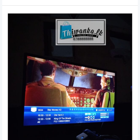
Viuhub
Bemmulla
And
Dish
Fixing