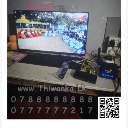
සේවා
සපයාගත්
ඔබට
ස්තුති.