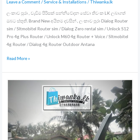
Leave a Comment
/
Service & Installations
/
Thiwanka.lk
ලංකාව පුරා , වැඩිම පිරිසක් සන්නිවේදන සේවා තිවංක LK ලබාගත්
ඔබට ස්තුති. Brand New අයිතම දවසින් , ලංකාව පුරා Dialog Router
sim / Sltmobitel Router sim / Dialog Zero rental sim / Unlock S12
Pro 4g Plus Router / Unlock M60 4g Router + Voice / Sltmobitel
4g Router / Dialog 4g Router Outdoor Antana
Dialog
Read More »
Router
sim
/
Sltmobitel
Router
sim
/
Dialog
Zero
rental