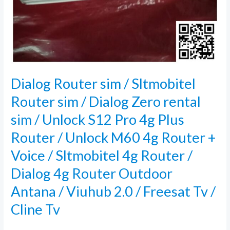
Dialog Router sim / Sltmobitel
Router sim / Dialog Zero rental
sim / Unlock S12 Pro 4g Plus
Router / Unlock M60 4g Router +
Voice / Sltmobitel 4g Router /
Dialog 4g Router Outdoor
Antana / Viuhub 2.0 / Freesat Tv /
Cline Tv