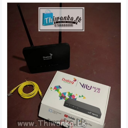
/
Dehiwala
Kawdana
සවිකිරීම්
සියල්ලට
ස්තුති
!!
තිවංක.
Lk
–
07
–
8
ඉලක්කම්
8ක්
එන
අංකයෙන්
,