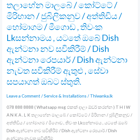
තලාහේන මාලබේ / කෝට්ටේ /
මිරිහාන / ජුබිලිකනුව / අත්තිඩිය /
හෝමාගම / මීගොඩ , තිවංක
Lkසන්නාමය , යටතේ ඔබේ Dish
ඇන්ටනා නව සවිකිරීම් / Dish
ඇන්ටනා රෙපයාර් / Dish ඇන්ටනා
නැවත සවිකිරීම් ඇතුළු , සේවා
සපයාගත් ඔබට ස්තුති.
Leave a Comment
/
Service & Installations
/
Thiwanka.lk
078 888 8888 ( Whatsapp msg එකක් දාලා ඕඩර් කරන්න ) T H I W
A N K A . L K තලාහේන මාලබේ / කෝට්ටේ / මිරිහාන / ජුබිලිකනුව /
අත්තිඩිය / හෝමාගම / මීගොඩ , තිවංක Lkසන්නාමය , යටතේ ඔබේ
Dish ඇන්ටනා නව සවිකිරීම් / Dish ඇන්ටනා රෙපයාර් / Dish
ඇන්ටනා නැවත සවිකිරීම්