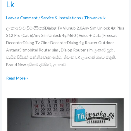
Lk
,
යටතේ
Leave a Comment
/
Service & Installations
/
Thiwanka.lk
ඔබේ
Dish
ලංකාවේ වැඩිම පිරිසක්Dialog Tv Viuhub 2.0Any Sim Unlock 4g Plus
ඇන්ටනා
S12 Pro (Cat 6)Any Sim Unlock 4g M60 ( Voice + Data )Freesat
නව
DecorderDialog Tv Cline DecorderDialog 4g Router Outdoor
සවිකිරීම්
AntanaSltmobitel Router sim , Dialog Router sim ලංකාව පුරා ,
/
වැඩිම පිරිසක් සන්නිවේදන සේවා තිවංක LK ලබාගත් ඔබට ස්තුති.
Dish
Brand New අයිතම දවසින් , ලංකාව
ඇන්ටනා
ලංකාවේ
රෙපයාර්
Read More »
වැඩිම
/
පිරිසක්
Dish
Thiwanka
ඇන්ටනා
Lk
නැවත
සවිකිරීම්
ඇතුළු
,