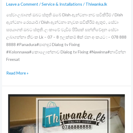
Leave a Comment
/
Service & Installations
/
Thiwanka.lk
Router
/
සේවා ලබාගත් ඔබට ස්තුති ඔබේ Dish ඇන්ටනා නව සවිකිරීම් / Dish
Dialog
ඇන්ටනා රෙපයාර් / Dish ඇන්ටනා නැවත සවිකිරීම් ඇතුළු , සේවා
4g
සපයාගත් ඔබට ස්තුති. ලංකාවේ වැඩිම පිරිසක් සන්නිවේදන සේවා
Router
ලබාගන්නා තිවංක Lk – 07 – 8 ඉලක්කම් 8ක් එන අංකයට : – 078 888
Outdoor
8888 #Panadura#පානදුර Dialog tv Fixing
Antana
#Kolonnawa#කොලොන්නාව Dialog tv Fixing #Nawinna#නාවින්න
/
Freesat
Viuhub
2.0
Dialog
Read More »
/
tv
Freesat
Fixing
Tv
/
/
Repair
Cline
/
Tv
Relocate