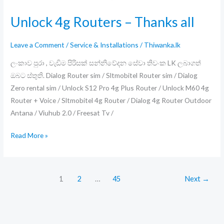
Unlock 4g Routers – Thanks all
Leave a Comment
/
Service & Installations
/
Thiwanka.lk
ලංකාව පුරා , වැඩිම පිරිසක් සන්නිවේදන සේවා තිවංක LK ලබාගත්
ඔබට ස්තුති. Dialog Router sim / Sltmobitel Router sim / Dialog
Zero rental sim / Unlock S12 Pro 4g Plus Router / Unlock M60 4g
Router + Voice / Sltmobitel 4g Router / Dialog 4g Router Outdoor
Antana / Viuhub 2.0 / Freesat Tv /
Unlock
Read More »
4g
Routers
–
1
2
…
45
Next
→
Thanks
all