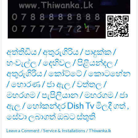
අත්තිඩිය / අතුරුගිරිය / පාදුක්ක /
හංවැල්ල / දෙහිවල / පිළියන්දල /
අතුරුගිරිය / කෝට්ටේ / කොටහේන
/ හොරණ / ජා ඇල / වත්තල /
මහරගම / පැපිලියාන / මහරගම / ජා
ඇල / හෝකන්දර Dish Tv මිලදී ගත් ,
සේවා ලබාගත් ඔබට ස්තුති
Leave a Comment
/
Service & Installations
/
Thiwanka.lk