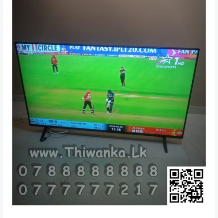
දෙහිවල
/
කඩුවෙල
/
සපුගස්කන්ද
/
කොට්ටාව
/
අතුරුගිරිය
/
අලුත්කඩේ
/
බෙල්ලන්විල
/
හෝමාගම
,
තිවංක
Lk