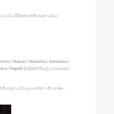
කාවේ වැඩිම පිරිසක් සන්නිවේදන සේවා
.
hchi / Mannar / Mullaitivu / Batticaloa /
ura / Kegalle දිස්ත්‍රික්ක සියල්ලම ආවරණය
සන්නිවේදන සේවා ලබාගන්න – තිවංක Lk –