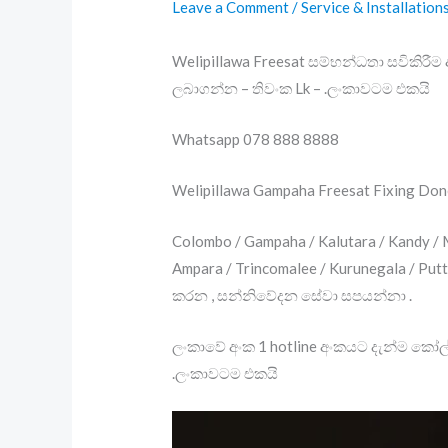
Leave a Comment
/
Service & Installation
Welipillawa Freesat සම්භන්ධතා සවිකිරීම 
ලබාගන්න – තිවංක Lk – .ලංකාවටම එකයි
Whatsapp 078 888 8888
Welipillawa Gampaha Freesat Fixing Do
Colombo / Gampaha / Kalutara / Kandy / Ma
Ampara / Trincomalee / Kurunegala / Putt
කරන , සන්නිවේදන සේවා සපයන්නා .
ලංකාවේ අංක 1 hotline අංකයට දැන්ම කෝල්
.ලංකාවටම එකයි