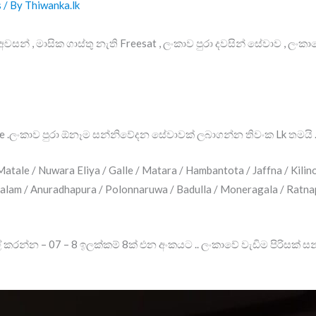
s
/ By
Thiwanka.lk
අවසන් , මාසික ගාස්තු නැති Freesat , ලංකාව පුරා දවසින් සේවාව , ලං
ne .ලංකාව පුරා ඕනෑම සන්නිවේදන සේවාවක් ලබාගන්න තිවංක Lk තමයි 
tale / Nuwara Eliya / Galle / Matara / Hambantota / Jaffna / Kilinoc
alam / Anuradhapura / Polonnaruwa / Badulla / Moneragala / Ratnap
 කරන්න – 07 – 8 ඉලක්කම් 8ක් එන අංකයට .. ලංකාවේ වැඩිම පිරිසක් 