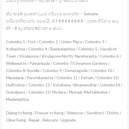
සේවා ලබාගන්න – තිවංක Lk – .ලංකාවටම එකයි
තිවංක.LK එකෙන් වැඩේ හරියටම කරගන්න – Genuine
පාරිබෝගිකයන්ට පමණයි . 0 7 8 8 8 8 8 8 8 8 – මතක හිටින අංකය
07 – 8 ඉලක්කම් 8ක් එන අංකයට
Colombo 1 / Fort / Colombo 2 / Union Place / Colombo 3 /
Kollupitiya / Colombo 4 / Bambalapitiya / Colombo 5 / Havelock
Town / Kirulapone / Kirulapone North/ Narahenpita / Colombo 6 /
Wellawatte / Pamankada / Colombo 7/Cinnamon Gardens /
Colombo 8/ Borella / Colombo 9 / Dematagoda / Colombo 10 /
Maradana / Panchikawatte / Colombo 11 / Pettah / Colombo 12/
Hulftsdorp / Colombo 13 / Kotahena / Bloemendhal / Colombo14 /
Grandpass / Colombo 15/ Modara / Mutwal /Mattakkuliya /
Madampitiya
Dialog tv fixing / Freesat tv fixing / Videocon / Sundirect / Dishtv /
Cline Fixing , Repair , Relocate , Upgrade