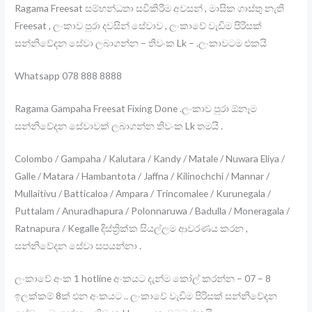
Ragama Freesat සම්භන්ධතා සවිකිරීම අවසන් , මාසික ගාස්තු නැති
Freesat , ලංකාව පුරා දවසින් සේවාව , ලංකාවේ වැඩිම පිරිසක්
සන්නිවේදන සේවා ලබාගන්න – තිවංක Lk – .ලංකාවටම එකයි
Whatsapp 078 888 8888
Ragama Gampaha Freesat Fixing Done .ලංකාව පුරා ඕනෑම
සන්නිවේදන සේවාවක් ලබාගන්න තිවංක Lk තමයි .
Colombo / Gampaha / Kalutara / Kandy / Matale / Nuwara Eliya /
Galle / Matara / Hambantota / Jaffna / Kilinochchi / Mannar /
Mullaitivu / Batticaloa / Ampara / Trincomalee / Kurunegala /
Puttalam / Anuradhapura / Polonnaruwa / Badulla / Moneragala /
Ratnapura / Kegalle දිස්ත්‍රික්ක සියල්ලම ආවරණය කරන ,
සන්නිවේදන සේවා සපයන්නා .
ලංකාවේ අංක 1 hotline අංකයට දැන්ම කෝල් කරන්න – 07 – 8
ඉලක්කම් 8ක් එන අංකයට .. ලංකාවේ වැඩිම පිරිසක් සන්නිවේදන