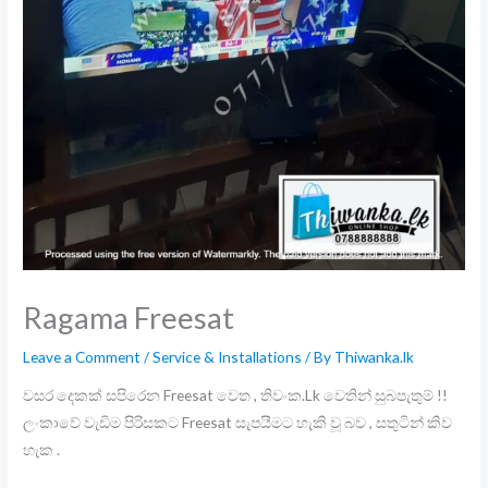
Ragama Freesat
Leave a Comment
/
Service & Installations
/ By
Thiwanka.lk
වසර දෙකක් සපිරෙන Freesat වෙත , තිවංක.Lk වෙතින් සුබපැතුම් !!
ලංකාවේ වැඩිම පිරිසකට Freesat සැපයීමට හැකි වූ බව , සතුටින් කිව
හැක .