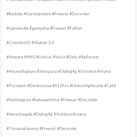
#Badulla #Kandegedara #Freesat #Decorder
#Ganemulla #gampaha #Freesat #Fullset
#Colombo05 #Viuhub 2.0
#Ampara #M60 #Unlock #Voice #Data #4gRouter
#Anuradhapura #Senapura #Dialog4g #OutdoorAntana
#Puttalam #Dankotuwa #S12Pro #Unlock4gRouter #Cat6
#Rathnapura #kahawaththa #Freesat #Decorder
#deraniyagala #Dialog4g #OutdoorAntana
#Tissamaharama #Freesat #Decorder