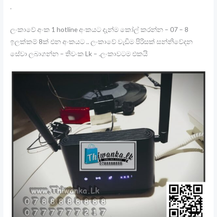
.
ලංකාවේ අංක 1 hotline අංකයට දැන්ම කෝල් කරන්න – 07 – 8
ඉලක්කම් 8ක් එන අංකයට .. ලංකාවේ වැඩිම පිරිසක් සන්නිවේදන
සේවා ලබාගන්න – තිවංක Lk – .ලංකාවටම එකයි