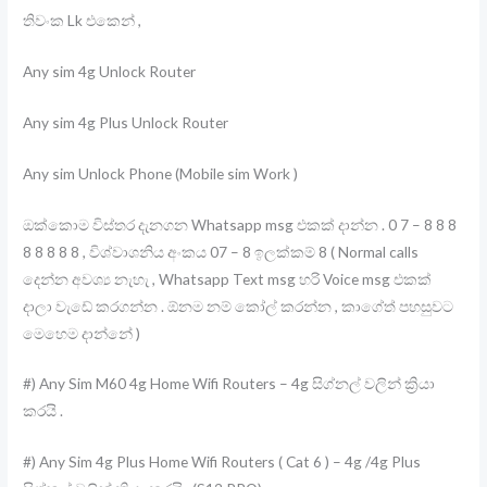
තිවංක Lk එකෙන් ,
Any sim 4g Unlock Router
Any sim 4g Plus Unlock Router
Any sim Unlock Phone (Mobile sim Work )
ඔක්කොම විස්තර දැනගන Whatsapp msg එකක් දාන්න . 0 7 – 8 8 8
8 8 8 8 8 , විශ්වාශනිය අංකය 07 – 8 ඉලක්කම් 8 ( Normal calls
දෙන්න අවශ්‍ය නැහැ , Whatsapp Text msg හරි Voice msg එකක්
දාලා වැඩේ කරගන්න . ඕනම නම් කෝල් කරන්න , කාගේත් පහසුවට
මෙහෙම දාන්නේ )
#) Any Sim M60 4g Home Wifi Routers – 4g සිග්නල් වලින් ක්‍රියා
කරයි .
#) Any Sim 4g Plus Home Wifi Routers ( Cat 6 ) – 4g /4g Plus