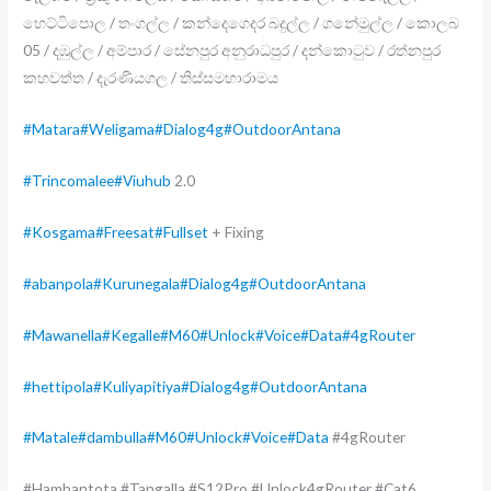
හෙට්ටිපොල / තංගල්ල / කන්දෙගෙදර බදුල්ල / ගනේමුල්ල / කොලබ
05 / දඹුල්ල / අම්පාර / සේනපුර අනුරාධපුර / දන්කොටුව / රත්නපුර
කහවත්ත / දැරණියගල / තිස්සමහාරාමය
#Matara
#Weligama
#Dialog4g
#OutdoorAntana
#Trincomalee
#Viuhub
2.0
#Kosgama
#Freesat
#Fullset
+ Fixing
#abanpola
#Kurunegala
#Dialog4g
#OutdoorAntana
#Mawanella
#Kegalle
#M60
#Unlock
#Voice
#Data
#4gRouter
#hettipola
#Kuliyapitiya
#Dialog4g
#OutdoorAntana
#Matale
#dambulla
#M60
#Unlock
#Voice
#Data
#4gRouter
#Hambantota #Tangalla #S12Pro #Unlock4gRouter #Cat6