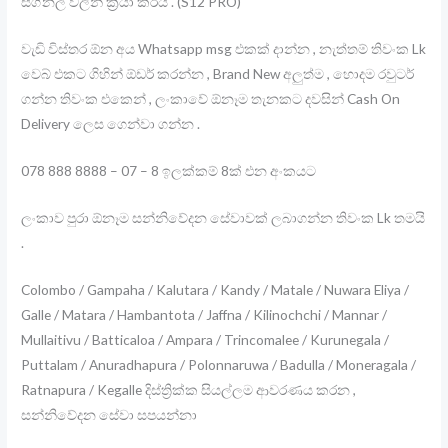
සිග්නල් වලින් ක්‍රියා කරයි . (S12 PRO)
වැඩි විස්තර ඕන අය Whatsapp msg එකක් දාන්න , නැත්තම් තිවංක Lk
වෙබ් එකට ගිහින් ඕඩර් කරන්න , Brand New අලුත්ම , හොදම රවුටර්
ගන්න තිවංක එකෙන් , ලංකාවේ ඕනෑම තැනකට දවසින් Cash On
Delivery ලෙස ගෙන්වා ගන්න .
078 888 8888 – 07 – 8 ඉලක්කම් 8ක් එන අංකයට
ලංකාව පුරා ඕනෑම සන්නිවේදන සේවාවක් ලබාගන්න තිවංක Lk තමයි
.
Colombo / Gampaha / Kalutara / Kandy / Matale / Nuwara Eliya /
Galle / Matara / Hambantota / Jaffna / Kilinochchi / Mannar /
Mullaitivu / Batticaloa / Ampara / Trincomalee / Kurunegala /
Puttalam / Anuradhapura / Polonnaruwa / Badulla / Moneragala /
Ratnapura / Kegalle දිස්ත්‍රික්ක සියල්ලම ආවරණය කරන ,
සන්නිවේදන සේවා සපයන්නා