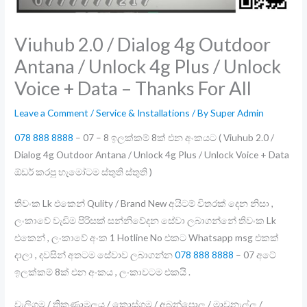
Viuhub 2.0 / Dialog 4g Outdoor
Antana / Unlock 4g Plus / Unlock
Voice + Data – Thanks For All
Leave a Comment
/
Service & Installations
/ By
Super Admin
078 888 8888
– 07 – 8 ඉලක්කම් 8ක් එන අංකයට ( Viuhub 2.0 /
Dialog 4g Outdoor Antana / Unlock 4g Plus / Unlock Voice + Data
ඕඩර් කරපු හැමෝටම ස්තුති ස්තුති )
තිවංක Lk එකෙන් Qulity / Brand New අයිටම් විතරක් දෙන නිසා ,
ලංකාවේ වැඩිම පිරිසක් සන්නිවේදන සේවා ලබාගන්නේ තිවංක Lk
එකෙන් , ලංකාවේ අංක 1 Hotline No එකට Whatsapp msg එකක්
දාලා , දවසින් අතටම සේවාව ලබාගන්න
078 888 8888
– 07 අටේ
ඉලක්කම් 8ක් එන අංකය , ලංකාවටම එකයි .
වැලිගම / ත්‍රිකුණාමලය / කොස්ගම / අබන්පොල / මාවනැල්ල /