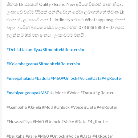
තිවංක Lk එකෙන් Qulity / Brand New අයිටම් විතරක් දෙන නිසා ,
ලංකාවේ වැඩිම පිරිසක් සන්නිවේදන සේවා ලබාගන්නේ තිවංක Lk
එකෙන් , ලංකාවේ අංක 1 Hotline No එකට Whatsapp msg එකක්
දාලා , දවසින් අතටම සේවාව ලබාගන්න 078 888 8888 – 07 අටේ
ඉලක්කම් 8ක් එන අංකය , ලංකාවටම එකයි .
#Dehiattakandiya
#Sltmobitel
#Routersim
#Kolambageara
#Sltmobitel
#Routersim
#meegahakiula
#badulla
#M60
#Unlock
#Voice
#Data
#4gRouter
#mahiyanganaya
#M60
#Unlock #Voice #Data #4gRouter
#Gampaha #Ja-ela #M60 #Unlock #Voice #Data #4gRouter
#NuwaraEliya #M60 #Unlock #Voice #Data #4gRouter
#beligaha #galle #M60 #Unlock #Voice #Data #4gRouter