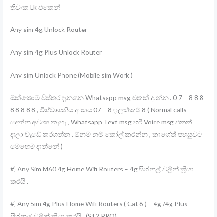
තිවංක Lk එකෙන් ,
Any sim 4g Unlock Router
Any sim 4g Plus Unlock Router
Any sim Unlock Phone (Mobile sim Work )
ඔක්කොම විස්තර දැනගන Whatsapp msg එකක් දාන්න . 0 7 – 8 8 8
8 8 8 8 8 , විශ්වාශනිය අංකය 07 – 8 ඉලක්කම් 8 ( Normal calls
දෙන්න අවශ්‍ය නැහැ , Whatsapp Text msg හරි Voice msg එකක්
දාලා වැඩේ කරගන්න . ඕනම නම් කෝල් කරන්න , කාගේත් පහසුවට
මෙහෙම දාන්නේ )
#) Any Sim M60 4g Home Wifi Routers – 4g සිග්නල් වලින් ක්‍රියා
කරයි .
#) Any Sim 4g Plus Home Wifi Routers ( Cat 6 ) – 4g /4g Plus
සිග්නල් වලින් ක්‍රියා කරයි . (S12 PRO)