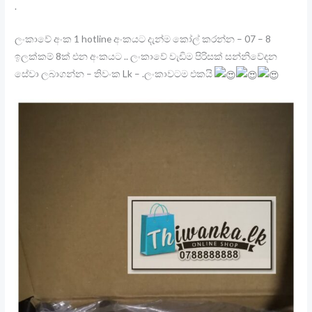
.
ලංකාවේ අංක 1 hotline අංකයට දැන්ම කෝල් කරන්න – 07 – 8
ඉලක්කම් 8ක් එන අංකයට .. ලංකාවේ වැඩිම පිරිසක් සන්නිවේදන
සේවා ලබාගන්න – තිවංක Lk – .ලංකාවටම එකයි