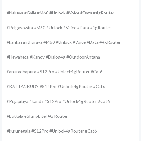
#Neluwa #Galle #M60 #Unlock #Voice #Data #4gRouter
#Polgasowita #M60 #Unlock #Voice #Data #4gRouter
#kankasanthuraya #M60 #Unlock #Voice #Data #4gRouter
#Hewaheta #Kandy #Dialog4g #OutdoorAntana
#anuradhapura #S12Pro #Unlock4gRouter #Cat6
#KATTANKUDY #S12Pro #Unlock4gRouter #Cat6
#Pujapitiya #kandy #S12Pro #Unlock4gRouter #Cat6
#buttala #Sltmobitel 4G Router
#kurunegala #S12Pro #Unlock4gRouter #Cat6