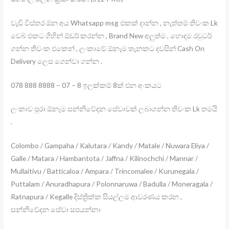
වැඩි විස්තර ඕන අය Whatsapp msg එකක් දාන්න , නැත්තම් තිවංක Lk
වෙබ් එකට ගිහින් ඕඩර් කරන්න , Brand New අලුත්ම , හොදම රවුටර්
ගන්න තිවංක එකෙන් , ලංකාවේ ඕනෑම තැනකට දවසින් Cash On
Delivery ලෙස ගෙන්වා ගන්න .
078 888 8888 – 07 – 8 ඉලක්කම් 8ක් එන අංකයට
ලංකාව පුරා ඕනෑම සන්නිවේදන සේවාවක් ලබාගන්න තිවංක Lk තමයි
.
Colombo / Gampaha / Kalutara / Kandy / Matale / Nuwara Eliya /
Galle / Matara / Hambantota / Jaffna / Kilinochchi / Mannar /
Mullaitivu / Batticaloa / Ampara / Trincomalee / Kurunegala /
Puttalam / Anuradhapura / Polonnaruwa / Badulla / Moneragala /
Ratnapura / Kegalle දිස්ත්‍රික්ක සියල්ලම ආවරණය කරන ,
සන්නිවේදන සේවා සපයන්නා