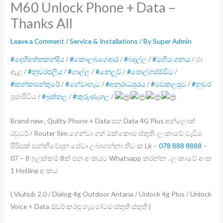
M60 Unlock Phone + Data –
Thanks All
Leave a Comment
/
Service & Installations
/ By
Super Admin
#දෙහිඅත්තකන්දිය
/
#කොලබගෙආර
/
#බදුල්ල
/
#මහියංගනය
/ ජා
ඇළ /
#නුවරඑලිය
/
#ගාල්ල
/
#නෙලුව්
/
#පොල්ගස්ඕවිට
/
#කන්කසන්තුරේ
/
#හේවාහැට
/
#අනුරාධපුරය
/
#මඩකලපුව
/
#නුවර
පුජාපිටිය /
#බුත්තල
/
#කුරුණෑගල
/
Brand new , Qulity Phone + Data සහ Data 4G Plus අන්ලොක්
රවුටර් / Router Sim ගෙන්වා ගත් ඔක්කොම ස්තුති. ලංකාවේ වැඩිම
පිරිසක් සන්නිවේදන සේවා ලබාගන්නා තිවංක Lk –
078 888 8888
–
07 – 8 ඉලක්කම් 8ක් එන අංකයට Whatsapp කරන්න . ලංකාවේ අංක
1 Hotline අංකය
( Viuhub 2.0 / Dialog 4g
Outdoor Antana / Unlock 4g Plus / Unlock
Voice + Data ඕඩර් කරපු හැමෝටම ස්තුති ස්තුති )