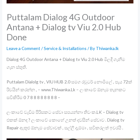
Puttalam Dialog 4G Outdoor
Antana + Dialog tv Viu 2.0 Hub
Done
Leave a Comment
/
Service & Installations
/ By
Thiwanka.lk
Dialog 4G Outdoor Antana + Dialog tv Viu 2.0 Hub මිලදී ගැනීම
ගැන ස්තුති.
Puttalam Dialolg tv , VIU HUB 2.0 සමග රවුටර් නොමිලේ , පැය 72ක්
රිවයින් කරන්න , – www.Thiwanka.Lk – ලංකාවේ ඕනෑම තැනකට
සවිකිරීම 0 7 8 8 8 8 8 8 8 8 –
ලංකාවේ වැඩිම පිරිසකට සේවා සපයන්නා තිවංක.LK – Dialog tv
එකක් ඕනද ? ලංකාවේ කොහේ උනත් දවසින් සේවාව . Dialog tv
Repair ඇතුළු ඕනෑම සේවාවක් , සල්ලි දැම්මා , සවිකරලත් ඉවරයි .