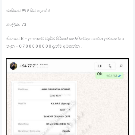
මාසිකව 999 සිට පැකේජ
නාලිකා 73
තිවංක.LK – ලංකාවේ වැඩිම පිරිසක් සන්නිවේදන සේවා ලබාගන්නා
තැන – 0 7 8 8 8 8 8 8 8 8 දැන්ම අමතන්න .