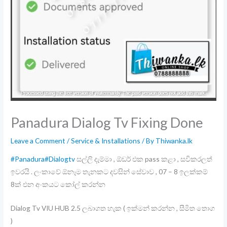
Panadura Dialog Tv Fixing Done
Leave a Comment
/
Service & Installations
/ By
Thiwanka.lk
#Panadura
#Dialogtv
සල්ලි දැම්මා , ඕඩර් එක pass කළා , සවිකරලත්
ඉවරයි . ලංකාවේ ඕනෑම තැනකට දවසින් සේවාව , 07 – 8 ඉලක්කම්
8ක් එන අංකයට කෝල් කරන්න
Dialog Tv VIU HUB 2.5 ලබාගත හැක ( ඉක්මන් කරන්න , සීමිත තොග
)