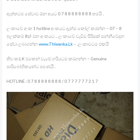
ඇත්තටම සේවාව ඕන අයට 0 7 8 8 8 8 8 8 8 8 තමයි .
ලංකාවේ අංක 1 hotline අංකයට දැන්ම කෝල් කරන්න – 07 – 8
ඉලක්කම් 8ක් එන අංකයට .. ලංකාවේ වැඩිම පිරිසක් සන්නිවේදන
සේවා ලබාගන්න
www.Thiwanka.Lk
– .ලංකාවටම එකයි
තිවංක.LK එකෙන් වැඩේ හරියටම කරගන්න – Genuine
පාරිබෝගිකයන්ට පමණයි .
HOTLINE : 0 7 8 8 8 8 8 8 8 8 / 0 7 7 7 7 7 7 2 1 7