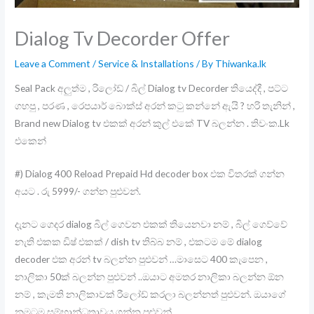
Dialog Tv Decorder Offer
Leave a Comment
/
Service & Installations
/ By
Thiwanka.lk
Seal Pack අලුත්ම , රිලෝඩ් / බිල් Dialog tv Decorder තියෙද්දී , පට්ට
ගහපු , පරණ , රෙපයාර් බොක්ස් අරන් කටු කන්නේ ඇයි ? හරි තැනින් ,
Brand new Dialog tv එකක් අරන් කුල් එකේ TV බලන්න . තිවංක.Lk
එකෙන්
#) Dialog 400 Reload Prepaid Hd decoder box එක විතරක් ගන්න
අයට . රු 5999/- ගන්න පුළුවන්.
දැනට ගෙදර dialog බිල් ගෙවන එකක් තියෙනවා නම් , බිල් ගෙව්වේ
නැති එකක ඩිෂ් එකක් / dish tv තිබ්බ නම් , එකටම මේ dialog
decoder එක අරන් tv බලන්න පුළුවන් …මාසෙට 400 කැපෙන ,
නාලිකා 50ක් බලන්න පුළුවන් ..ඔයාට අමතර නාලිකා බලන්න ඕන
නම් , කැමති නාලිකාවක් රීලෝඩ් කරලා බලන්නත් පුළුවන්. ඔයාගේ
නමටම සම්භාන්ධතාවය ගන්න පුළුවන්.