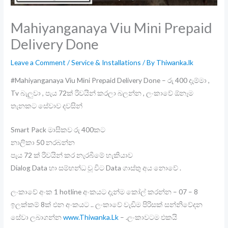
Mahiyanganaya Viu Mini Prepaid
Delivery Done
Leave a Comment
/
Service & Installations
/ By
Thiwanka.lk
#Mahiyanganaya Viu Mini Prepaid Delivery Done – රු 400 දැම්මා ,
Tv බැලුවා , පැය 72ක් රිවයින් කරලා බලන්න , ලංකාවේ ඕනෑම
තැනකට සේවාව දවසින්
Smart Pack මාසිකව රු 400කට
නාලිකා 50 නරබන්න
පැය 72 ක් රිවයින් කර නැරබීමේ හැකියාව
Dialog Data හා සම්භන්ධ වූ විට Data ගාස්තු අය නොවේ .
ලංකාවේ අංක 1 hotline අංකයට දැන්ම කෝල් කරන්න – 07 – 8
ඉලක්කම් 8ක් එන අංකයට .. ලංකාවේ වැඩිම පිරිසක් සන්නිවේදන
සේවා ලබාගන්න
www.Thiwanka.Lk
– .ලංකාවටම එකයි