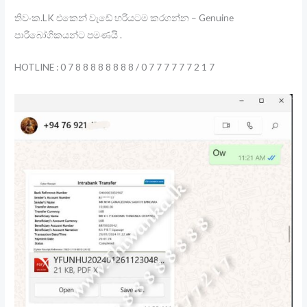
තිවංක.LK එකෙන් වැඩේ හරියටම කරගන්න – Genuine
පාරිබෝගිකයන්ට පමණයි .
HOTLINE : 0 7 8 8 8 8 8 8 8 8 / 0 7 7 7 7 7 7 2 1 7