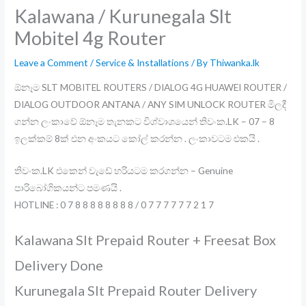
Kalawana / Kurunegala Slt
Mobitel 4g Router
Leave a Comment
/
Service & Installations
/ By
Thiwanka.lk
ඕනෑම SLT MOBITEL ROUTERS / DIALOG 4G HUAWEI ROUTER /
DIALOG OUTDOOR ANTANA / ANY SIM UNLOCK ROUTER මිලදී
ගන්න ලංකාවේ ඕනෑම තැනකට විශ්වාශයෙන් තිවංක.LK – 07 – 8
ඉලක්කම් 8ක් එන අංකයට කෝල් කරන්න . ලංකාවටම එකයි .
තිවංක.LK එකෙන් වැඩේ හරියටම කරගන්න – Genuine
පාරිබෝගිකයන්ට පමණයි .
HOTLINE : 0 7 8 8 8 8 8 8 8 8 / 0 7 7 7 7 7 7 2 1 7
Kalawana Slt Prepaid Router + Freesat Box
Delivery Done
Kurunegala Slt Prepaid Router Delivery