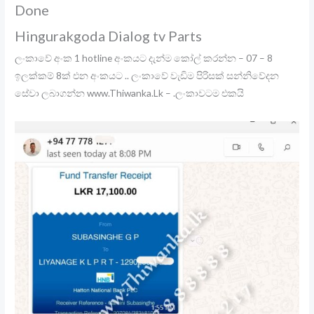
Done
Hingurakgoda Dialog tv Parts
ලංකාවේ අංක 1 hotline අංකයට දැන්ම කෝල් කරන්න – 07 – 8
ඉලක්කම් 8ක් එන අංකයට .. ලංකාවේ වැඩිම පිරිසක් සන්නිවේදන
සේවා ලබාගන්න www.Thiwanka.Lk – .ලංකාවටම එකයි