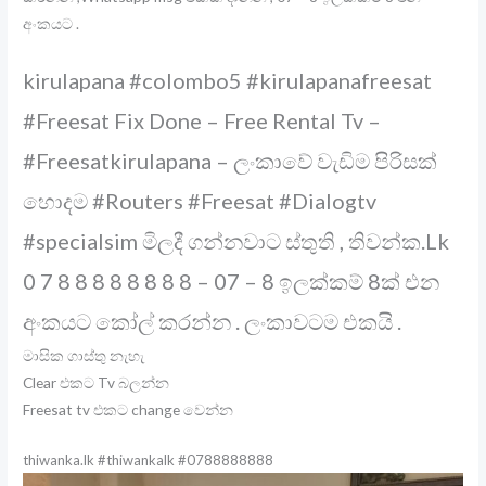
අංකයට .
kirulapana #colombo5 #kirulapanafreesat
#Freesat Fix Done – Free Rental Tv –
#Freesatkirulapana – ලංකාවේ වැඩිම පිරිසක්
හොදම #Routers #Freesat #Dialogtv
#specialsim මිලදී ගන්නවාට ස්තුති , තිවන්ක.Lk
0 7 8 8 8 8 8 8 8 8 – 07 – 8 ඉලක්කම් 8ක් එන
අංකයට කෝල් කරන්න . ලංකාවටම එකයි .
මාසික ගාස්තු නැහැ
Clear එකට Tv බලන්න
Freesat tv එකට change වෙන්න
thiwanka.lk #thiwankalk #0788888888