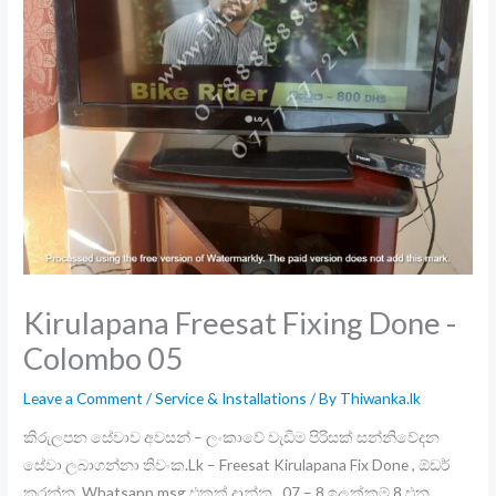
Kirulapana Freesat Fixing Done -
Colombo 05
Leave a Comment
/
Service & Installations
/ By
Thiwanka.lk
කිරුලපන සේවාව අවසන් – ලංකාවේ වැඩිම පිරිසක් සන්නිවේදන
සේවා ලබාගන්නා තිවංක.Lk – Freesat Kirulapana Fix Done , ඕඩර්
කරන්න ,Whatsapp msg එකක් දාන්න , 07 – 8 ඉලක්කම් 8 එන