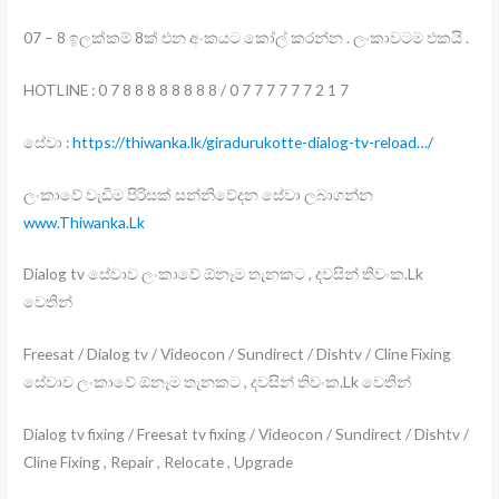
07 – 8 ඉලක්කම් 8ක් එන අංකයට කෝල් කරන්න . ලංකාවටම එකයි .
HOTLINE : 0 7 8 8 8 8 8 8 8 8 / 0 7 7 7 7 7 7 2 1 7
සේවා :
https://thiwanka.lk/giradurukotte-dialog-tv-reload…/
ලංකාවේ වැඩිම පිරිසක් සන්නිවේදන සේවා ලබාගන්න
www.Thiwanka.Lk
Dialog tv සේවාව ලංකාවේ ඕනෑම තැනකට , දවසින් තිවංක.Lk
වෙතින්
Freesat / Dialog tv / Videocon / Sundirect / Dishtv / Cline Fixing
සේවාව ලංකාවේ ඕනෑම තැනකට , දවසින් තිවංක.Lk වෙතින්
Dialog tv fixing / Freesat tv fixing / Videocon / Sundirect / Dishtv /
Cline Fixing , Repair , Relocate , Upgrade