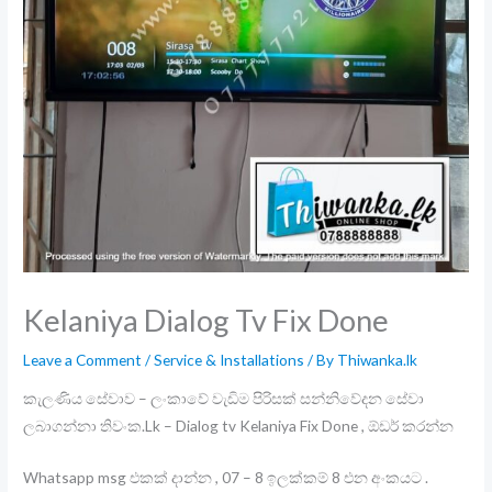
Kelaniya Dialog Tv Fix Done
Leave a Comment
/
Service & Installations
/ By
Thiwanka.lk
කැලණිය සේවාව – ලංකාවේ වැඩිම පිරිසක් සන්නිවේදන සේවා
ලබාගන්නා තිවංක.Lk – Dialog tv Kelaniya Fix Done , ඕඩර් කරන්න
Whatsapp msg එකක් දාන්න , 07 – 8 ඉලක්කම් 8 එන අංකයට .