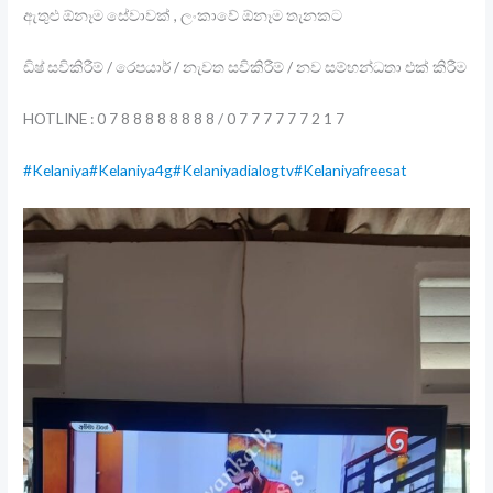
ඇතුළු ඕනෑම සේවාවක් , ලංකාවේ ඕනෑම තැනකට
ඩිෂ් සවිකිරීම් / රෙපයාර් / නැවත සවිකිරීම් / නව සම්භන්ධතා එක් කිරීම
HOTLINE : 0 7 8 8 8 8 8 8 8 8 / 0 7 7 7 7 7 7 2 1 7
#Kelaniya
#Kelaniya4g
#Kelaniyadialogtv
#Kelaniyafreesat