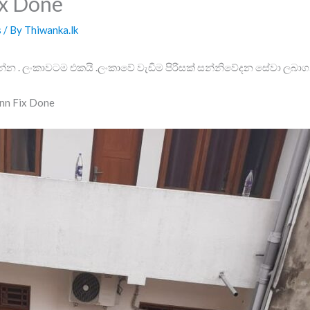
ix Done
s
/ By
Thiwanka.lk
්න . ලංකාවටම එකයි .ලංකාවේ වැඩිම පිරිසක් සන්නිවේදන සේවා ලබා
nn Fix Done