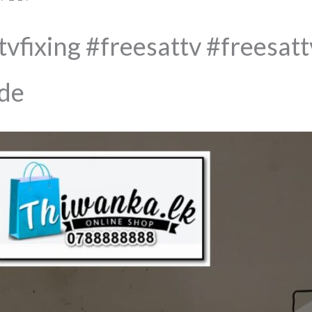
vfixing #freesattv #freesatt
ade