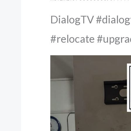
DialogTV #dialogt
#relocate #upgr