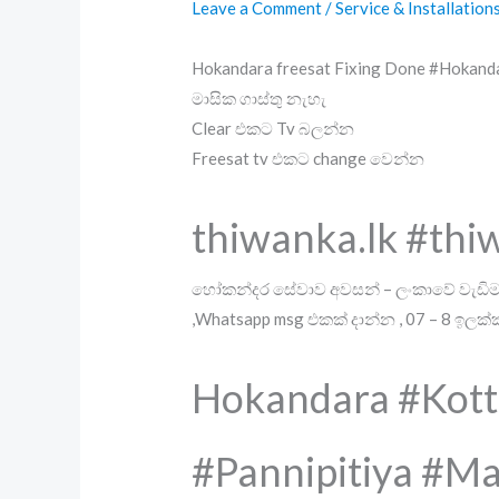
Leave a Comment
/
Service & Installation
Hokandara freesat Fixing Done #Hokan
මාසික ගාස්තු නැහැ
Clear එකට Tv බලන්න
Freesat tv එකට change වෙන්න
thiwanka.lk #th
හෝකන්දර සේවාව අවසන් – ලංකාවේ වැඩිම ප
,Whatsapp msg එකක් දාන්න , 07 – 8 ඉලක්
Hokandara #Kot
#Pannipitiya #Ma