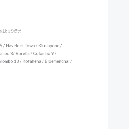
ක.Lk වෙතින්
5 / Havelock Town / Kirulapone /
mbo 8/ Borella / Colombo 9 /
olombo 13 / Kotahena / Bloemendhal /