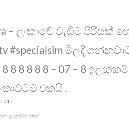
a – ලංකාවේ වැඩිම පිරිසක් 
v #specialsim මිලදී ගන්නවාට 
8 8 8 8 8 8 8 – 07 – 8 ඉලක්ක
ංකාවටම එකයි .
 7 2 1 7
්න . ලංකාවටම එකයි .