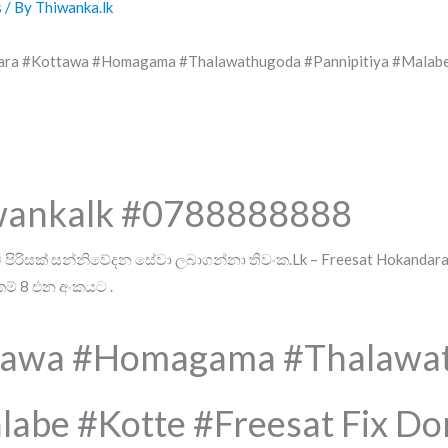
s
/ By
Thiwanka.lk
dara #Kottawa #Homagama #Thalawathugoda #Pannipitiya #Malab
iwankalk #0788888888
ිරිසක් සන්නිවේදන සේවා ලබාගන්නා තිවංක.Lk – Freesat Hokandara 
කම් 8 එන අංකයට .
tawa #Homagama #Thalawa
labe #Kotte #Freesat Fix Do