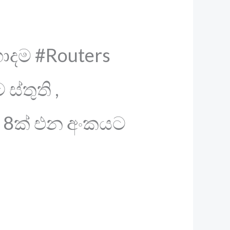
හොදම #Routers
ස්තුති ,
ම් 8ක් එන අංකයට