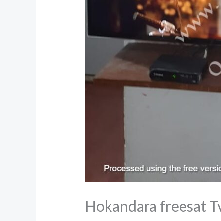
Hokandara freesat T