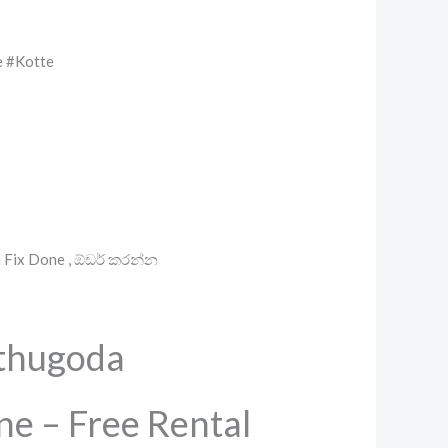
e #Kotte
Fix Done , ඕඩර් කරන්න
thugoda
ne – Free Rental