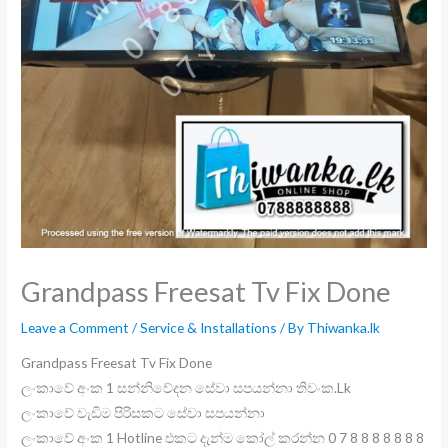
Grandpass Freesat Tv Fix Done
Leave a Comment
/
Service & Installations
/ By
Thiwanka.lk
Grandpass Freesat Tv Fix Done
ලංකාවේ අංක 1 සන්නිවේදන සේවා සපයන්නා තිවංක.Lk
ලංකාවේ වැඩිම පිරිසකට සේවා සපයන්නා
ලංකාවේ අංක 1 Hotline එකට දැන්ම කෝල් කරන්න 0 7 8 8 8 8 8 8 8