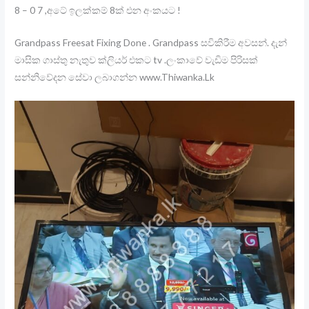
8 – 0 7 ,අටේ ඉලක්කම් 8ක් එන අංකයට !
Grandpass Freesat Fixing Done . Grandpass සවිකිරීම අවසන්. දැන්
මාසික ගාස්තු නැතුව ක්ලියර් එකට tv .ලංකාවේ වැඩිම පිරිසක්
සන්නිවේදන සේවා ලබාගන්න www.Thiwanka.Lk