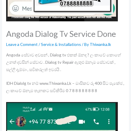
Angoda Dialog Tv Service Done
Leave a Comment
/
Service & Installations
/ By
Thiwanka.lk
Angoda සේවාව අවසන් , Dialog tv එකක් ඕනද ? ලංකාවේ කොහේ
උනත් දවසින් සේවාව . Dialog tv Repair ඇතුළු ඕනෑම සේවාවක් ,
සල්ලි දැම්මා , සවිකරලත් ඉවරයි .
IDH Dialolg tv නම් www.Thiwanka.Lk – මාසිකව රු 400 සිට පැකේජ ,
ලංකාවේ ඕනෑම තැනකට සවිකිරීම 0 7 8 8 8 8 8 8 8 8