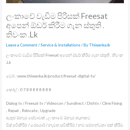
ලංකාවේ වැඩිම පිරිසක් Freesat
අපෙන් ඕඩර් කිරීම ගැන ස්තුති .
තිවංක .Lk
Leave a Comment
/
Service & Installations
/ By
Thiwanka.lk
ලංකාවේ වැඩිම පිරිසක් Freesat අපෙන් ඕඩර් කිරීම ගැන ස්තුති . තිවංක
.Lk
වෙබ් : www.thiwanka.lk/product/freesat-digital-tv/
කෝල් : 0 7 8 8 8 8 8 8 8 8
Dialog tv / Freesat tv / Videocon / Sundirect / Dishtv / Cline Fixing
, Repair , Relocate , Upgrade
ඇතුළු ඕනෑම සේවාවක් , ලංකාවේ ඕනෑම තැනකට
ඩිෂ් සවිකිරීම් / රෙපයාර් / නැවත සවිකිරීම් / නව සම්භන්ධතා එක් කිරීම