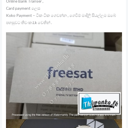
Online Bank Transer ,
Card payment ලෙස
Koko Payment – ටික ටික ගෙවන්න , ගෙවීම් මාදිලි සියල්ලම ඔබේ
පහසුවට තිවංක.Lk වෙතින් .