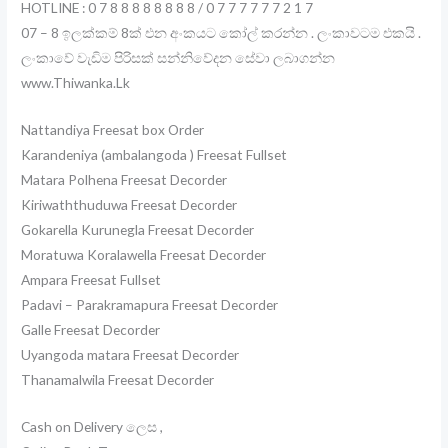
HOTLINE : 0 7 8 8 8 8 8 8 8 8 / 0 7 7 7 7 7 7 2 1 7
07 – 8 ඉලක්කම් 8ක් එන අංකයට කෝල් කරන්න . ලංකාවටම එකයි .
ලංකාවේ වැඩිම පිරිසක් සන්නිවේදන සේවා ලබාගන්න
www.Thiwanka.Lk
Nattandiya Freesat box Order
Karandeniya (ambalangoda ) Freesat Fullset
Matara Polhena Freesat Decorder
Kiriwaththuduwa Freesat Decorder
Gokarella Kurunegla Freesat Decorder
Moratuwa Koralawella Freesat Decorder
Ampara Freesat Fullset
Padavi – Parakramapura Freesat Decorder
Galle Freesat Decorder
Uyangoda matara Freesat Decorder
Thanamalwila Freesat Decorder
Cash on Delivery ලෙස ,