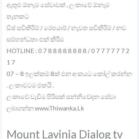
ඇතුළු ඕනෑම සේවාවක් , ලංකාවේ ඕනෑම
තැනකට
ඩිෂ් සවිකිරීම් / රෙපයාර් / නැවත සවිකිරීම් / නව
සම්භන්ධතා එක් කිරීම
HOTLINE : 0 7 8 8 8 8 8 8 8 8 / 0 7 7 7 7 7 7 2
1 7
07 – 8 ඉලක්කම් 8ක් එන අංකයට කෝල් කරන්න
. ලංකාවටම එකයි .
ලංකාවේ වැඩිම පිරිසක් සන්නිවේදන සේවා
ලබාගන්න www.Thiwanka.Lk
Mount Lavinia Dialog tv