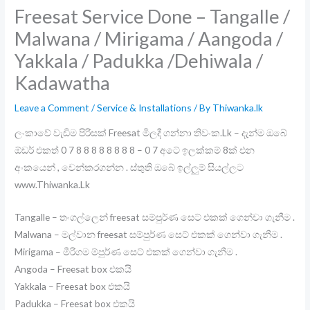
Freesat Service Done – Tangalle /
Malwana / Mirigama / Aangoda /
Yakkala / Padukka /Dehiwala /
Kadawatha
Leave a Comment
/
Service & Installations
/ By
Thiwanka.lk
ලංකාවේ වැඩිම පිරිසක් Freesat මිලදී ගන්නා තිවංක.Lk – දැන්ම ඔබේ
ඕඩර් එකත් 0 7 8 8 8 8 8 8 8 8 – 0 7 අටේ ඉලක්කම් 8ක් එන
අංකයෙන් , වෙන්කරගන්න . ස්තුති ඔබේ ඉල්ලුම් සියල්ලට
www.Thiwanka.Lk
Tangalle – තංගල්ලෙන් freesat සම්පුර්ණ සෙට් එකක් ගෙන්වා ගැනීම .
Malwana – මල්වාන freesat සම්පුර්ණ සෙට් එකක් ගෙන්වා ගැනීම .
Mirigama – මීරිගම ම්පුර්ණ සෙට් එකක් ගෙන්වා ගැනීම .
Angoda – Freesat box එකයි
Yakkala – Freesat box එකයි
Padukka – Freesat box එකයි