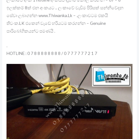
ඉලක්කම් 8ක් එන අංකයට .. ලංකාවේ වැඩිම පිරිසක් සන්නිවේදන
සේවා ලබාගන්න www.Thiwanka.Lk – .ලංකාවටම එකයි
තිවංක.LK එකෙන් වැඩේ හරියටම කරගන්න – Genuine
පාරිබෝගිකයන්ට පමණයි .
.
HOTLINE : 0 7 8 8 8 8 8 8 8 8 / 0 7 7 7 7 7 7 2 1 7