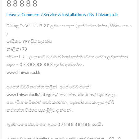
8 8 8 8 8
Leave a Comment
/
Service & Installations
/ By
Thiwanka.lk
Dialog Tv VIU HUB 2.0 ලබාගත හැක ( ඉක්මන් කරන්න , සීමිත තොග
)
මාසිකව 999 සිට පැකේජ
නාලිකා 73
තිවංක.LK – ලංකාවේ වැඩිම පිරිසක් සන්නිවේදන සේවා ලබාගන්නා
තැන – 0 7 8 8 8 8 8 8 8 8 දැන්ම අමතන්න .
www.Thiwanka.Lk
අපෙන් ඕඩර් කරන්න කලින් , අපේ වෙබ් එකේ :
www.thiwanka.lk/category/serviceinstallations/ වැඩ බලලා ,
හොදයි නම් විතරක් ඕඩර් කරන්න , හැමෝගෙම කාලය ඉතිරි
කරගන්න විස්තර පැහැදිලිව දාන්නේ .
ඇත්තටම සේවාව ඕන අයට 0 7 8 8 8 8 8 8 8 8 තමයි .
ලංකාවේ අංක 1 hotline අංකයට දැන්ම කෝල් කරන්න – 07 – 8