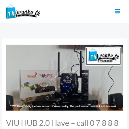
Skip
to
content
VIU HUB 2.0 Have – call 0 7 8 8 8