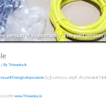
le
s
/ By
Thiwanka.lk
reesat
#Dialogtv
#specialsim
මිලදී ගන්නවාට ස්තුති , තිවන්ක.Lk 0 7 8 
 ලබාගන්න
www.Thiwanka.Lk