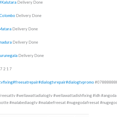
#Kalutara
Delivery Done
Colombo
Delivery Done
Matara
Delivery Done
nadura
Delivery Done
urunegala
Delivery Done
 7 2 1 7
tvfixing
#freesatrepair
#dialogtvrepair
#dialogtvpromo
#07888888
eesattv #wellawattadialogtv #wellawattadishfixing #idh #angoda
tkotte #malabediaogtv #malabefreesat #nugegodafreesat #nugego