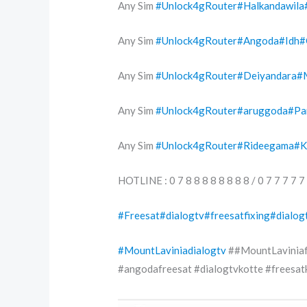
Any Sim
#Unlock4gRouter
#Halkandawila
Any
Sim
#Unlock4gRouter
#Angoda
#Idh
#
Any Sim
#Unlock4gRouter
#Deiyandara
#
Any Sim
#Unlock4gRouter
#aruggoda
#Pa
Any Sim
#Unlock4gRouter
#Rideegama
#K
HOTLINE : 0 7 8 8 8 8 8 8 8 8 / 0 7 7 7 7 7
#Freesat
#dialogtv
#freesatfixing
#dialog
#MountLaviniadialogtv
##MountLaviniafr
#angodafreesat #dialogtvkotte #freesa