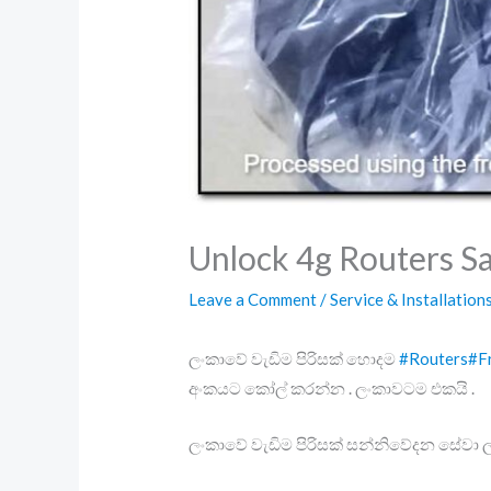
Unlock 4g Routers Sa
Leave a Comment
/
Service & Installation
ලංකාවේ වැඩිම පිරිසක් හොදම
#Routers
#F
අංකයට කෝල් කරන්න . ලංකාවටම එකයි .
ලංකාවේ වැඩිම පිරිසක් සන්නිවේදන සේවා