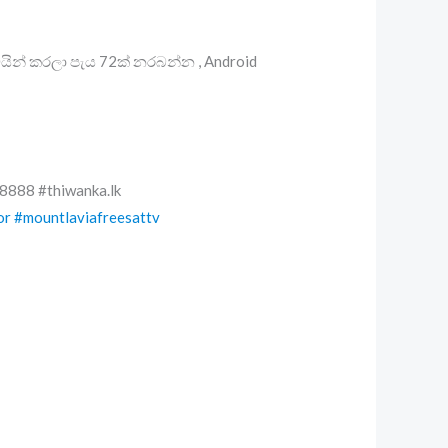
රිවයින් කරලා පැය 72ක් නරබන්න , Android
888 #thiwanka.lk
or
#mountlaviafreesattv