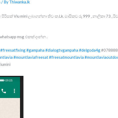
s
/ By
Thiwanka.lk
ම පිරිසක් Viu mini ලබාගන්නා තිවංක.Lk. මාසිකව රු 999 , නාලිකා 73 , 
 whatsapp msg එකක් දාන්න .
#freesatfixing
#gampaha
#dialogtvgampaha
#delgoda4g
#0788888
ntlavia
#mountlaviafreesat
#freesatmountlavia
#mountlaviaoutdo
iumini