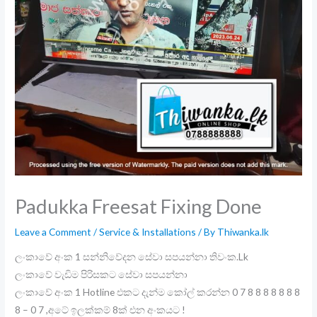
Padukka Freesat Fixing Done
Leave a Comment
/
Service & Installations
/ By
Thiwanka.lk
ලංකාවේ අංක 1 සන්නිවේදන සේවා සපයන්නා තිවංක.Lk
ලංකාවේ වැඩිම පිරිසකට සේවා සපයන්නා
ලංකාවේ අංක 1 Hotline එකට දැන්ම කෝල් කරන්න 0 7 8 8 8 8 8 8 8
8 – 0 7 ,අටේ ඉලක්කම් 8ක් එන අංකයට !