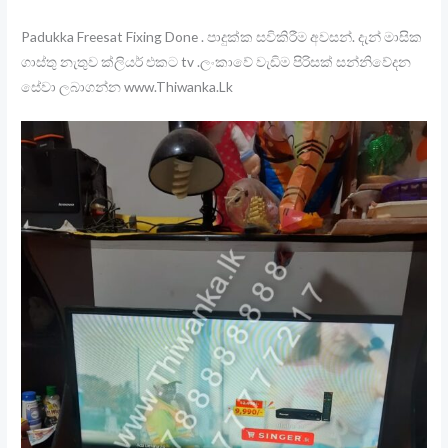
Padukka Freesat Fixing Done . පාදුක්ක සවිකිරීම අවසන්. දැන් මාසික
ගාස්තු නැතුව ක්ලියර් එකට tv .ලංකාවේ වැඩිම පිරිසක් සන්නිවේදන
සේවා ලබාගන්න www.Thiwanka.Lk