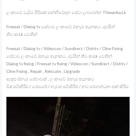
ලංකාවේ වැඩිම පිරිසක් සන්නිවේදන සේවා ලබාගන්න Thiwanka.Lk
Freesat / Dialog tv සේවාව ලංකාවේ ඕනෑම තැනකට , දවසින්
තිවංක.Lk වෙතින්
Freesat / Dialog tv / Videocon / Sundirect / Dishtv / Cline Fixing
සේවාව ලංකාවේ ඕනෑම තැනකට , දවසින් තිවංක.Lk වෙතින්
Dialog tv fixing / Freesat tv fixing / Videocon / Sundirect / Dishtv /
Cline Fixing , Repair , Relocate , Upgrade
ඇතුළු ඕනෑම සේවාවක් , ලංකාවේ ඕනෑම තැනකට
ඩිෂ් සවිකිරීම් / රෙපයාර් / නැවත සවිකිරීම් / නව සම්භන්ධතා එක් කිරීම