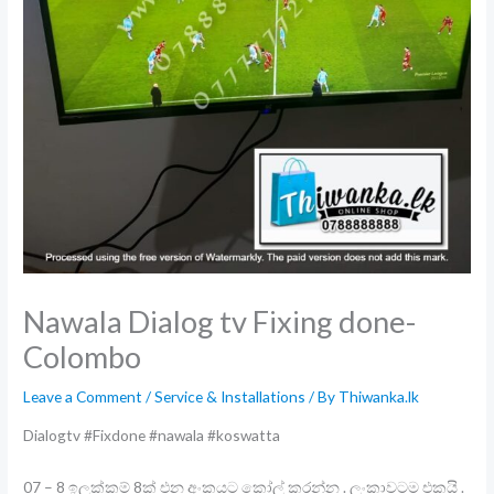
Nawala Dialog tv Fixing done-
Colombo
Leave a Comment
/
Service & Installations
/ By
Thiwanka.lk
Dialogtv #Fixdone #nawala #koswatta
07 – 8 ඉලක්කම් 8ක් එන අංකයට කෝල් කරන්න . ලංකාවටම එකයි .