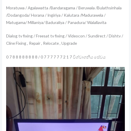
Moratuwa / Agalawatta /Bandaragama / Beruwala /Bulathsinhala
/Dodangoda/ Horana / Ingiriya / Kalutara /Madurawela /
Matugama/ Millaniya/ Baduraliya / Panadura/ Walallavita
Dialog tv fixing / Freesat tv fixing / Videocon / Sundirect / Dishtv /
Cline Fixing , Repair , Relocate , Upgrade
0 7 8 8 8 8 8 8 8 8 / 0 7 7 7 7 7 7 2 1 7 විශ්වාශනිය සේවය