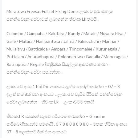
Moratuwa Freesat Fullset Fixing Done .ලංකාව පුරා ඕනෑම
සන්නිවේදන සේවාවක් ලබාගන්න තිවංක Lk තමයි .
Colombo / Gampaha / Kalutara / Kandy / Matale / Nuwara Eliya /
Galle / Matara / Hambantota / Jaffna / Kilinochchi / Mannar /
Mullaitivu / Batticaloa / Ampara / Trincomalee / Kurunegala /
Puttalam / Anuradhapura / Polonnaruwa / Badulla / Moneragala /
Ratnapura / Kegalle දිස්ත්‍රික්ක සියල්ලම ආවරණය කරන ,
සන්නිවේදන සේවා සපයන්නා .
ලංකාවේ අංක 1 hotline අංකයට දැන්ම කෝල් කරන්න – 07 – 8
ඉලක්කම් 8ක් එන අංකයට .. ලංකාවේ වැඩිම පිරිසක් සන්නිවේදන
සේවා ලබාගන්න – තිවංක Lk – .ලංකාවටම එකයි
තිවංක.LK එකෙන් වැඩේ හරියටම කරගන්න – Genuine
පාරිබෝගිකයන්ට පමණයි . 0 7 8 8 8 8 8 8 8 8 – මතක හිටින අංකය
07 – 8 ඉලක්කම් 8ක් එන අංකයට