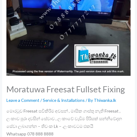
Moratuwa Freesat Fullset Fixing
Leave a Comment
/
Service & Installations
/ By
Thiwanka.lk
මොරටුව Freesat සවිකිරීම අවසන් , මාසික ගාස්තු නැති Freesat ,
ලංකාව පුරා දවසින් සේවාව , ලංකාවේ වැඩිම පිරිසක් සන්නිවේදන
සේවා ලබාගන්න – තිවංක Lk – .ලංකාවටම එකයි
Whatsapp 078 888 8888