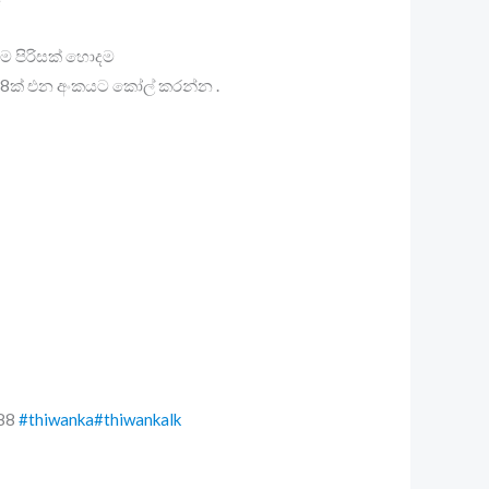
ම පිරිසක් හොදම
්කම් 8ක් එන අංකයට කෝල් කරන්න .
88
#thiwanka
#thiwankalk