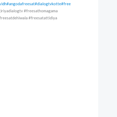
vidh
#angodafreesat
#dialogtvkotte
#free
giriyadialogtv #freesathomagama
eesatdehiwala #freesatattidiya