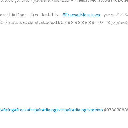
esat Fix Done – Free Rental Tv –
#FreesatMoratuwa
– ලංකාවේ වැඩි
මිලදී ගන්නවාට ස්තුති , තිවන්ක.Lk 0 7 8 8 8 8 8 8 8 8 – 07 – 8 ඉලක
tvfixing
#freesatrepair
#dialogtvrepair
#dialogtvpromo
#07888888