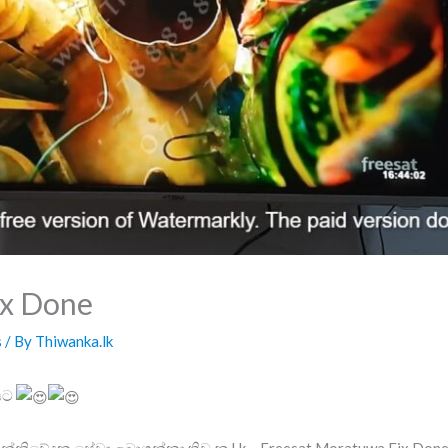
ix Done
s
/ By
Thiwanka.lk
ගයට
සන්නිවේදන සේවා ලබාගන්නා තිවංක.Lk – Freesat Moratuwa Fix Don