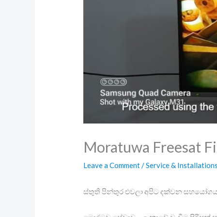
Moratuwa Freesat F
Leave a Comment
/
Service & Installation
ස්තුති පින්තුර එවලා අපිට දක්වන සහයෝ
මොරටුව සේවාව – ලංකාවේ වැඩිම පිරිසක් 