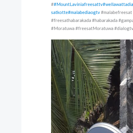
#
#MountLaviniafreesattv
#wellawattadi
satkotte
#malabediaogtv
#malabefreesat 
#freesathabarakada #habarakada #gampa
#Moratuwa #freesatMoratuwa #dialog