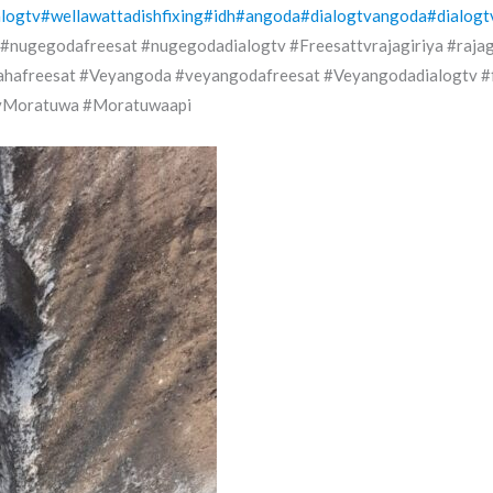
alogtv
#wellawattadishfixing
#idh
#angoda
#dialogtvangoda
#dialogt
#nugegodafreesat #nugegodadialogtv #Freesattvrajagiriya #raja
hafreesat #Veyangoda #veyangodafreesat #Veyangodadialogtv #fr
tvMoratuwa #Moratuwaapi