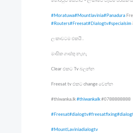
#Moratuwa
#Mountlavinia
#Panadura
Fre
#Routers
#Freesat
#Dialogtv
#specialsim
ලංකාවටම එකයි .
මාසික ගාස්තු නැහැ
Clear එකට Tv බලන්න
Freesat tv එකට change වෙන්න
#thiwanka.lk
#thiwankalk
#0788888888
#Freesat
#dialogtv
#freesatfixing
#dialog
#MountLaviniadialogtv