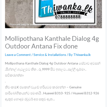
Mollipothana Kanthale Dialog 4g
Outdoor Antana Fix done
Leave a Comment
/
Service & Installations
/ By
Thiwanka.lk
Mollipothana Kanthale Dialog 4g Outdoor Antana සේවාව අවසන්
,සිග්නල් ගැටලුවට තිත . රු 9999 සිට ඉහලට…සල්ලි දැම්මා ,
සවිකරගත්තා
.
තිවංක.LK එකෙන් වැඩේ හරියටම කරගන්න – Genuine
පාරිබෝගිකයන්ට පමණයි . Huawei B310- 925 / Huawei B312-926
ඇතුළු හොදම රවුටර් අප සතුව ඇත…