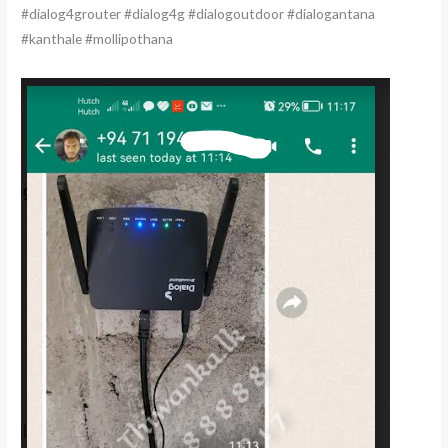
#dialog4grouter #dialog4g #dialogoutdoor #dialogantana
#kanthale #mollipothana