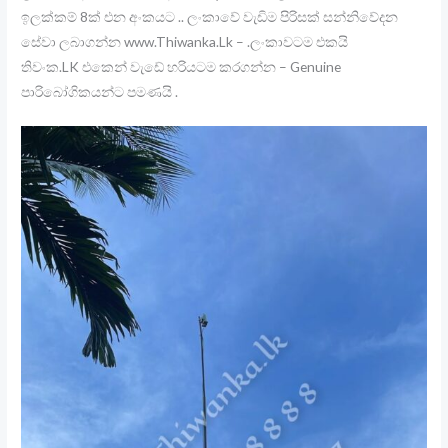
ඉලක්කම් 8ක් එන අංකයට .. ලංකාවේ වැඩිම පිරිසක් සන්නිවේදන
සේවා ලබාගන්න www.Thiwanka.Lk – .ලංකාවටම එකයි
තිවංක.LK එකෙන් වැඩේ හරියටම කරගන්න – Genuine
පාරිබෝගිකයන්ට පමණයි .