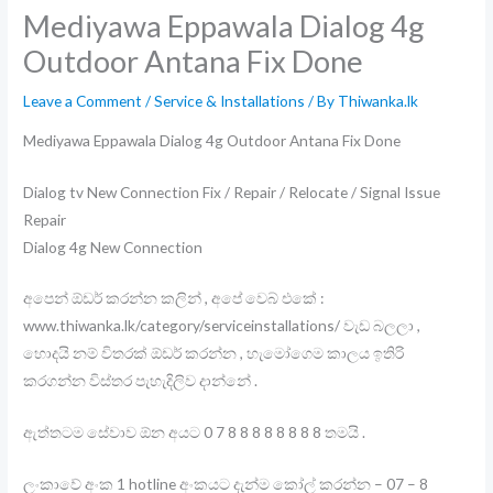
Mediyawa Eppawala Dialog 4g
Outdoor Antana Fix Done
Leave a Comment
/
Service & Installations
/ By
Thiwanka.lk
Mediyawa Eppawala Dialog 4g Outdoor Antana Fix Done
Dialog tv New Connection Fix / Repair / Relocate / Signal Issue
Repair
Dialog 4g New Connection
අපෙන් ඕඩර් කරන්න කලින් , අපේ වෙබ් එකේ :
www.thiwanka.lk/category/serviceinstallations/ වැඩ බලලා ,
හොදයි නම් විතරක් ඕඩර් කරන්න , හැමෝගෙම කාලය ඉතිරි
කරගන්න විස්තර පැහැදිලිව දාන්නේ .
ඇත්තටම සේවාව ඕන අයට 0 7 8 8 8 8 8 8 8 8 තමයි .
ලංකාවේ අංක 1 hotline අංකයට දැන්ම කෝල් කරන්න – 07 – 8