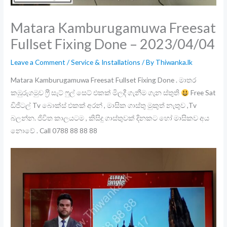
Matara Kamburugamuwa Freesat
Fullset Fixing Done – 2023/04/04
Leave a Comment
/
Service & Installations
/ By
Thiwanka.lk
Matara Kamburugamuwa Freesat Fullset Fixing Done . මාතර
කඹුරුගමුව ෆ්‍රී සැට් ෆුල් සෙට් එකක් මිලදී ගැනීම ගැන ස්තුති
Free Sat
ඩිජිටල් Tv බොක්ස් එකක් අරන් , මාසික ගාස්තු මුකුත් නැතුව ,Tv
බලන්න. ජිවිත කාලයටම , කිසිදු ගාස්තුවක් දිනකට හෝ මාසිකව අය
නොවේ . Call 0788 88 88 88