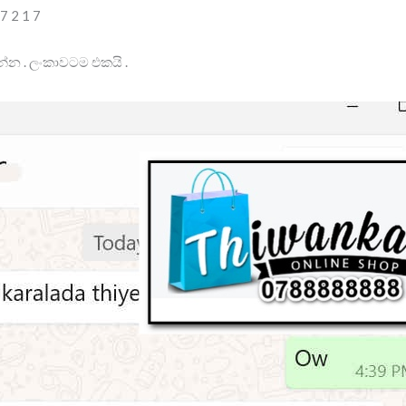
 7 2 1 7
්න . ලංකාවටම එකයි .