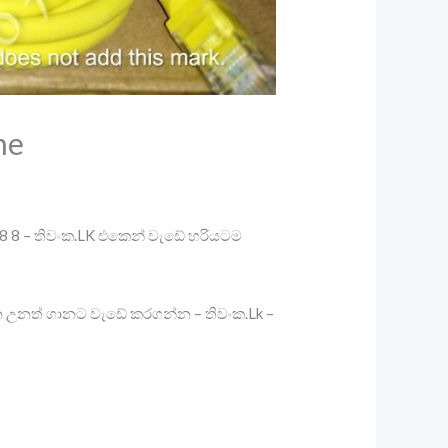
ne
8 8 8 – තිවංක.LK එකෙන් වැඩේ හරියටම
තන උනත් ගානට වැඩේ කරගන්න – තිවංක.Lk –