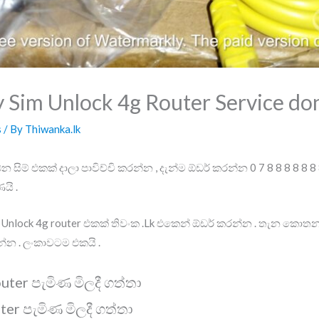
y Sim Unlock 4g Router Service do
s
/ By
Thiwanka.lk
ිම් එකක් දාලා පාවිච්චි කරන්න , දැන්ම ඕඩර් කරන්න 0 7 8 8 8 8 8 
යි .
im Unlock 4g router එකක් තිවංක .Lk එකෙන් ඕඩර් කරන්න . තැන කො
්න . ලංකාවටම එකයි .
ter පැමිණ මිලදී ගත්තා
er පැමිණ මිලදී ගත්තා