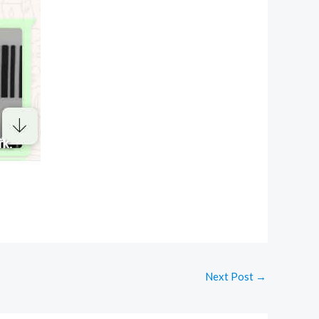
Next Post
→