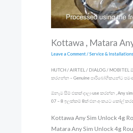
Kottawa , Matara An
Leave a Comment
/
Service & Installation
HUTCH / AIRTEL / DIALOG / MOBITEL ඕන ස
කරගන්න – Genuine පාරිබෝගිකයන්ට පමණ
ඕනෑම සිම් එකක් දාලා use කරන්න , Any s
07 – 8 ඉලක්කම් 8ක් එන අංකයට කෝල් කරන
Kottawa Any Sim Unlock 4g Rou
Matara Any Sim Unlock 4g Rout