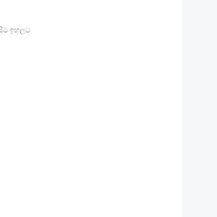
 සිට ඉහලට