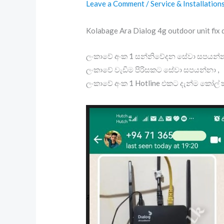
Leave a Comment
/
Service & Installation
Kolabage Ara Dialog 4g outdoor unit f
ලංකාවේ අංක 1 සන්නිවේදන සේවා සපයන්නා
ලංකාවේ වැඩිම පිරිසකට සේවා සපයන්නා ,
ලංකාවේ අංක 1 Hotline එකට දැන්ම කෝල් කර