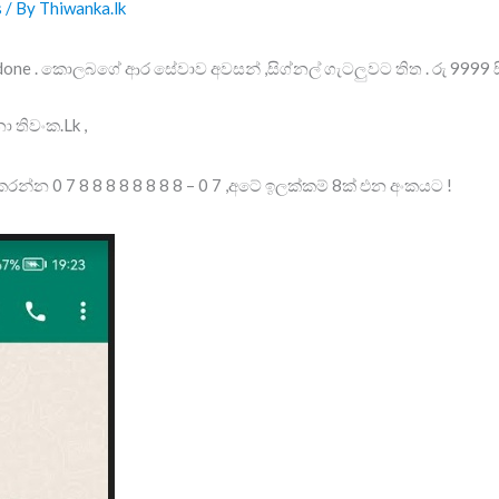
s
/ By
Thiwanka.lk
ix done . කොලබගේ ආර සේවාව අවසන් ,සිග්නල් ගැටලුවට තිත . රු 9999
 තිවංක.Lk ,
න්න 0 7 8 8 8 8 8 8 8 8 – 0 7 ,අටේ ඉලක්කම් 8ක් එන අංකයට !