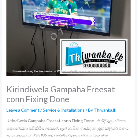
Kirindiwela Gampaha Freesat
conn Fixing Done
Leave a Comment
/
Service & Installations
/ By
Thiwanka.lk
Kirindiwela Gampaha Freesat conn Fixing Done . කිරිදිවැල ගම්පහ
සම්භන්ධතා සවිකිරීම අවසන්. දැන් මාසික ගාස්තු නැතුව ක්ලියර් එකට
tv .ලංකාවේ වැඩිම පිරිසක් සන්නිවේදන සේවා ලබාගන්න