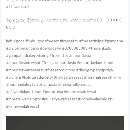
#Thiwanka.lk
මිල අඩු කල දීමනාව ලබාගන්න දැන්ම කෝල් කරන්න 0 7 – 8 8 8 8 8
8 8 8
imbulgoda #imbulgodafreesat #freesattv #freesatfixing #gampaha
#dialogtvgampaha #delgoda4g #0788888888 #thiwanka.lk
#gampahadialogtvfixing #freesattv #mountlavia
#mountlaviafreesat #freesatmountlavia #mountlaviaoutdoor
#mountlaviafreesattv #freesatcolombo #dialogtvpannipitiya
#viumini #kalutaradialogtv #kalutarafreesat #horanafreesatfixing
#horanadialogtv #piliyandala #freesatpiliyandala
#piliyandalaoutdoor #moratuwa #moratuwafreesat
#moratuwadialogtv #mulleriyawafreesat #kirindiweladialogtv
#kirindiwelafreesat