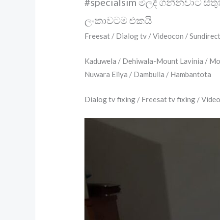
#specialsim මිලදී ගන්නවාට ස්ත
ලංකාවටම එකයි
Freesat / Dialog tv / Videocon / Sundir
Kaduwela / Dehiwala-Mount Lavinia / Mor
Nuwara Eliya / Dambulla / Hambantota
Dialog tv fixing / Freesat tv fixing / Vide