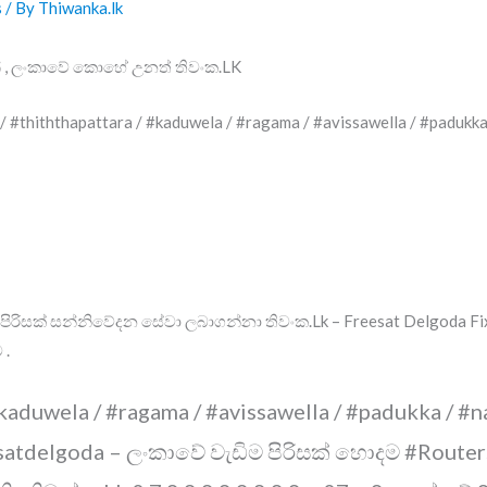
s
/ By
Thiwanka.lk
් , ලංකාවේ කොහේ උනත් තිවංක.LK
 #thiththapattara / #kaduwela / #ragama / #avissawella / #padukk
ිරිසක් සන්නිවේදන සේවා ලබාගන්නා තිවංක.Lk – Freesat Delgoda Fi
 .
#kaduwela / #ragama / #avissawella / #padukka / #
esatdelgoda – ලංකාවේ වැඩිම පිරිසක් හොදම #Router