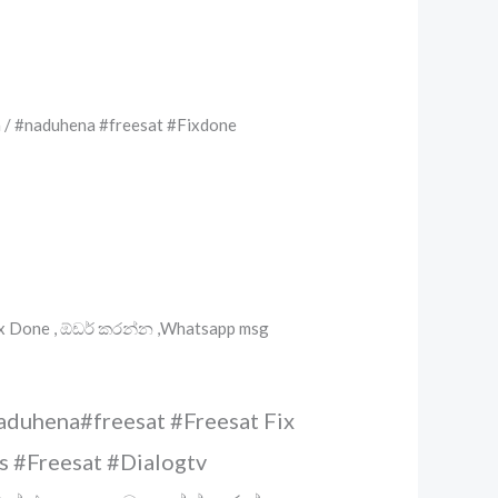
a / #naduhena #freesat #Fixdone
x Done , ඕඩර් කරන්න ,Whatsapp msg
naduhena#freesat #Freesat Fix
s #Freesat #Dialogtv