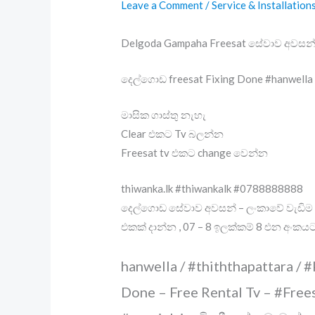
Leave a Comment
/
Service & Installation
Delgoda Gampaha Freesat සේවාව අවසන
දෙල්ගොඩ freesat Fixing Done #hanwella /
මාසික ගාස්තු නැහැ
Clear එකට Tv බලන්න
Freesat tv එකට change වෙන්න
thiwanka.lk #thiwankalk #0788888888
දෙල්ගොඩ සේවාව අවසන් – ලංකාවේ වැඩිම ප
එකක් දාන්න , 07 – 8 ඉලක්කම් 8 එන අංකයට
hanwella / #thiththapattara / 
Done – Free Rental Tv – #Fre