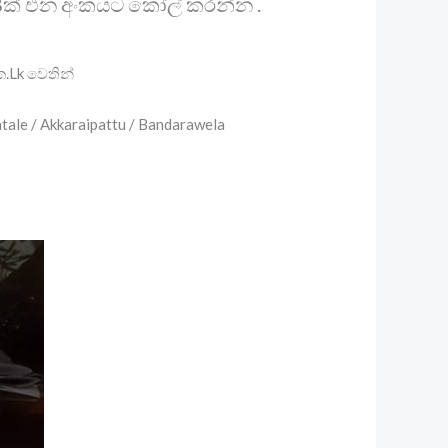
කම් 8ක් එන අංකයට කෝල් කරන්න .
ක.Lk වෙතින්
tale / Akkaraipattu / Bandarawela