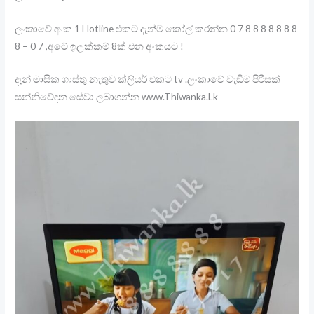
ලංකාවේ අංක 1 Hotline එකට දැන්ම කෝල් කරන්න 0 7 8 8 8 8 8 8 8
8 – 0 7 ,අටේ ඉලක්කම් 8ක් එන අංකයට !
දැන් මාසික ගාස්තු නැතුව ක්ලියර් එකට tv .ලංකාවේ වැඩිම පිරිසක්
සන්නිවේදන සේවා ලබාගන්න www.Thiwanka.Lk