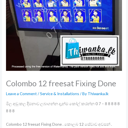
Colombo 12 freesat Fixing Done
Leave a Comment
/
Service & Installations
/ By
Thiwanka.lk
මිල අඩු කල දීමනාව ලබාගන්න දැන්ම කෝල් කරන්න 0 7 – 8 8 8 8 8
8 8 8
Colombo 12 freesat Fixing Done . කොලබ 12 සේවාව අවසන් .