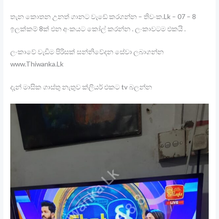
තැන කොතන උනත් ගානට වැඩේ කරගන්න – තිවංක.Lk – 07 – 8
ඉලක්කම් 8ක් එන අංකයට කෝල් කරන්න . ලංකාවටම එකයි .
ලංකාවේ වැඩිම පිරිසක් සන්නිවේදන සේවා ලබාගන්න
www.Thiwanka.Lk
දැන් මාසික ගාස්තු නැතුව ක්ලියර් එකට tv බලන්න