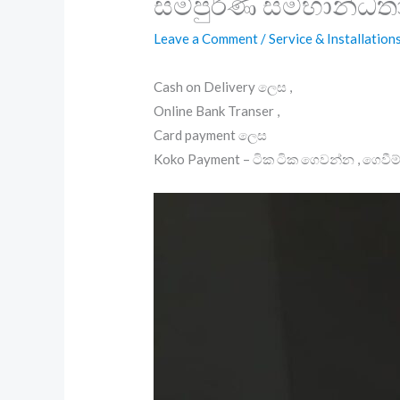
සම්පුර්ණ සම්භාන්ධත
Leave a Comment
/
Service & Installation
Cash on Delivery ලෙස ,
Online Bank Transer ,
Card payment ලෙස
Koko Payment – ටික ටික ගෙවන්න , ගෙවීම්