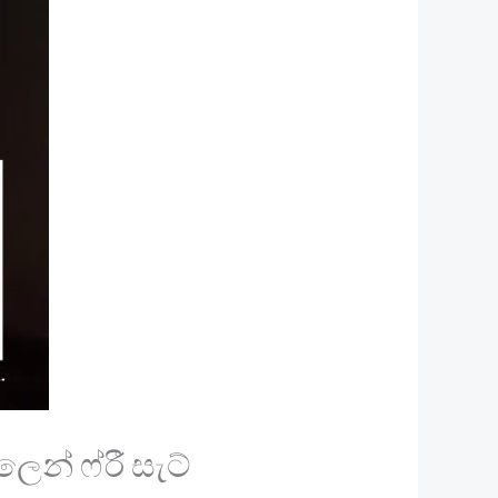
ලෙන් ෆ්රී සැට්