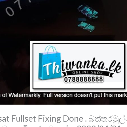
at Fullset Fixing Done . බත්තරමුල්