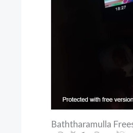
Baththaramulla Frees