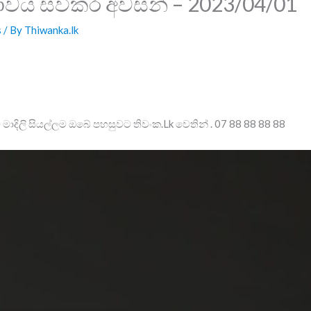
ාවය සවිකර අවසන් – 2023/04/01
s
/ By
Thiwanka.lk
 මාදිලි සියල්ලම ඔබේ පහසුවට තිවංක.Lk වෙතින් . 07 88 88 88 88