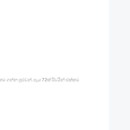
්කම ගන්න පුළුවන්. පැය 72ක් රිවයින් එක්කම