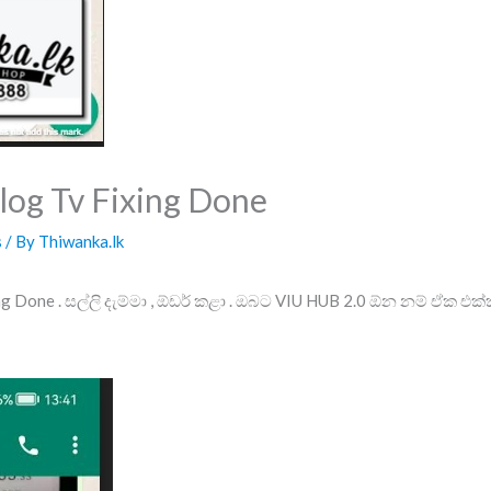
log Tv Fixing Done
s
/ By
Thiwanka.lk
ing Done . සල්ලි දැම්මා , ඕඩර් කළා . ඔබට VIU HUB 2.0 ඕන නම් ඒක එක