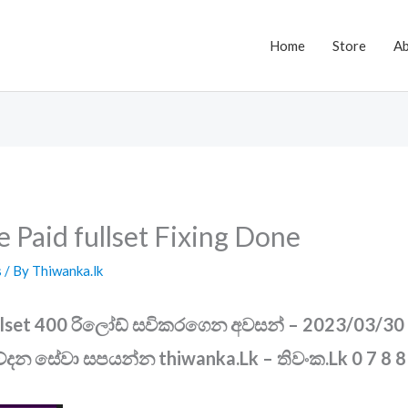
Home
Store
A
e Paid fullset Fixing Done
s
/ By
Thiwanka.lk
llset
400 රිලෝඩ්
සවිකරගෙන අවසන් – 2023/03/30 ඊ
ේදන සේවා සපයන්න thiwanka.Lk – තිවංක.Lk
0 7 8 8