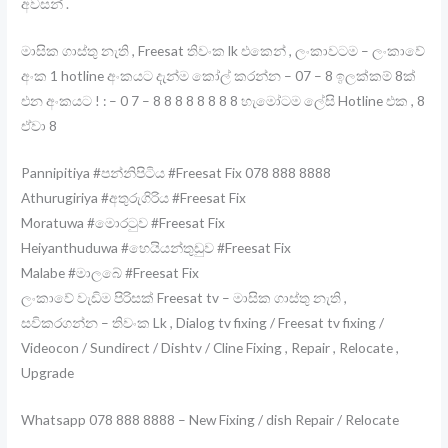
අවසන් .
මාසික ගාස්තු නැති , Freesat තිවංක lk එකෙන් , ලංකාවටම – ලංකාවේ
අංක 1 hotline අංකයට දැන්ම කෝල් කරන්න – 07 – 8 ඉලක්කම් 8ක්
එන අංකයට ! : – 0 7 – 8 8 8 8 8 8 8 8 හැමෝටම ලේසි Hotline එක , 8
ඒවා 8
Pannipitiya #පන්නිපිටිය #Freesat Fix 078 888 8888
Athurugiriya #අතුරුගිරිය #Freesat Fix
Moratuwa #මොරටුව #Freesat Fix
Heiyanthuduwa #හෙයියන්තුඩුව #Freesat Fix
Malabe #මාලබේ #Freesat Fix
ලංකාවේ වැඩිම පිරිසක් Freesat tv – මාසික ගාස්තු නැති ,
සවිකරගන්න – තිවංක Lk , Dialog tv fixing / Freesat tv fixing /
Videocon / Sundirect / Dishtv / Cline Fixing , Repair , Relocate ,
Upgrade
Whatsapp 078 888 8888 – New Fixing / dish Repair / Relocate