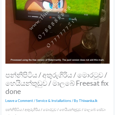
පන්නිපිටිය / අතුරුගිරිය / මොරටුව /
හෙයියන්තුඩුව / මාලබේ Freesat fix
done
Leave a Comment
/
Service & Installations
/ By
Thiwanka.lk
පන්නිපිටිය / අතුරුගිරිය / මොරටුව / හෙයියන්තුඩුව / මාලබේ සේවා