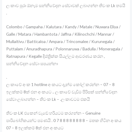
ලංකාව පුරා ඕනෑම සන්නිවේදන සේවාවක් ලබාගන්න තිවංක Lk තමයි
.
Colombo / Gampaha / Kalutara / Kandy / Matale / Nuwara Eliya /
Galle / Matara / Hambantota / Jaffna / Kilinochchi / Mannar /
Mullaitivu / Batticaloa / Ampara / Trincomalee / Kurunegala /
Puttalam / Anuradhapura / Polonnaruwa / Badulla / Moneragala /
Ratnapura / Kegalle දිස්ත්‍රික්ක සියල්ලම ආවරණය කරන ,
සන්නිවේදන සේවා සපයන්නා
.
ලංකාවේ අංක 1 hotline අංකයට දැන්ම කෝල් කරන්න – 07 – 8
ඉලක්කම් 8ක් එන අංකයට .. ලංකාවේ වැඩිම පිරිසක් සන්නිවේදන
සේවා ලබාගන්න – තිවංක Lk – .ලංකාවටම එකයි
තිවංක LK එකෙන් වැඩේ හරියටම කරගන්න – Genuine
පාරිබෝගිකයන්ට පමණයි . 0 7 8 8 8 8 8 8 8 8 – මතක හිටින අංකය
07 – 8 ඉලක්කම් 8ක් එන අංකයට