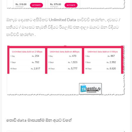
ඕනෑම දෙයකට අසීමිතව Unlimited Data පාවිච්චි කරන්න , දවසට /
සතියට / මාසෙට කැමති විදියට රිලෝඩ් එක දාලා ඔයාට ඕන විදියට
පාවිච්චි කරන්න .
පොඩි data මාසයක්ම ඕන අයට වගේ