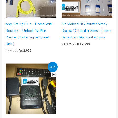
Any Sim 4g Plus – Home Wifi
Slt Mobitel 4G Router Sims /
Routers – Unlock 4g Plus
Dialog 4G Router Sims – Home
Router ( Cat 6 Super Speed
Broadband 4g Router Sims
Unit )
Price
Rs.
1,999
–
Rs.
2,999
range:
Original
Current
Rs.
9,999
Rs.
8,999
Rs.1,999
price
price
through
was:
is:
Rs.2,999
Rs.9,999.
Rs.8,999.
Sale!