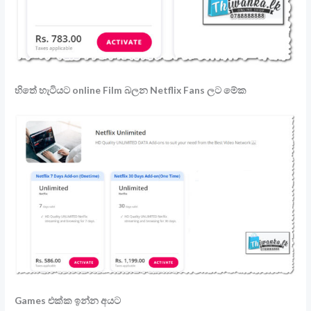
හිතේ හැටියට online Film බලන Netflix Fans ලට මේක
Games එක්ක ඉන්න අයට