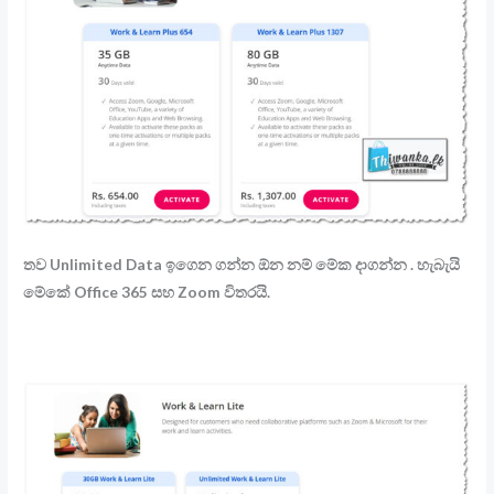
තව Unlimited Data ඉගෙන ගන්න ඕන නම් මේක දාගන්න . හැබැයි
මේකේ Office 365 සහ Zoom විතරයි.