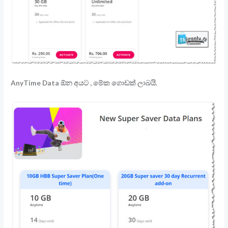
AnyTime Data ඕන අයට , මේක ගොඩක් ලාබයි.