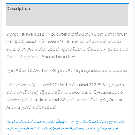
(
Description
Pre
paid
Additional information
4g
හොදම Huawei b312 – 926 outer එක තියෙනවා මේක හොද Power
Reload)
Full රවුටර් එකක් . අපි Tozed S10 Router වලට දීමනාවක් දෙනවා .
quantity
මේක රු 7990ට ගන්න පුළුවන් . දැනට දීමනාව තියෙනවා , අවශ්‍ය අයට
මිලදී ගන්න පුළුවන් . Special Data Offer :-
රු 699 රිලෝඩ් Any Time 30 gb / 999 45gb පැකේජය සක්‍රිය වෙනවා.
ඔබට අවශ්‍ය පරිදි , Tozed S10 Router / Huawei 312-926 ලෙස ලබා
ගත හැක . සිග්නල් මදි අයට අපි ගාව power එක වැඩි Huawei රවුටර්
දෙන්න පුළුවන් . Indoor signal මදි අයට , අපෙන් Dialog 4g Outdoor
Antana උනත් ගන්න පුළුවන්
අපේ සේවාවන් කොහොමද කියලා , බලලා ඕඩර් කරන්න , ලංකාවේ
හැම පළාතකින්ම වැඩිම පිරිසක් සන්නිවේදන සේවා ලබාගන්නේ