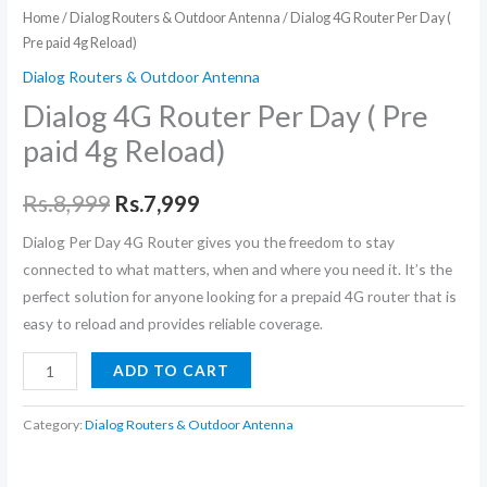
Home
/
Dialog Routers & Outdoor Antenna
/ Dialog 4G Router Per Day (
Pre paid 4g Reload)
Dialog Routers & Outdoor Antenna
Dialog 4G Router Per Day ( Pre
paid 4g Reload)
Original
Current
Rs.
8,999
Rs.
7,999
price
price
Dialog Per Day 4G Router gives you the freedom to stay
connected to what matters, when and where you need it. It’s the
was:
is:
perfect solution for anyone looking for a prepaid 4G router that is
Rs.8,999.
Rs.7,999.
easy to reload and provides reliable coverage.
Dialog
ADD TO CART
4G
Router
Category:
Dialog Routers & Outdoor Antenna
Per
Day