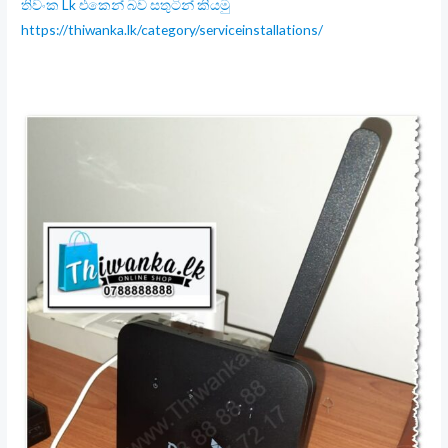
තිවංක Lk එකෙන් බව සතුටින් කියමු
https://thiwanka.lk/category/serviceinstallations/