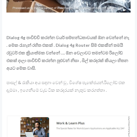
Dialog 4g පාවිච්චි කරන්න වයර් සම්භන්ධතාවයක් ඕන වෙන්නේ නෑ
. මේක රැහැන් රහිත එකක් . Dialog 4g Router සිම් එකකින් තමයි
රවුටර් එක ක්‍රියාත්මක වන්නේ …. ඕන වෙලාවට තමන්ටම රිලෝඩ්
එකක් දාලා පාවිච්චි කරන්න පුළුවන් නිසා , බිල් කරදරක් කියලා හිතන
අයට මේක වාසි.
පාසල් & රැකියා අය සදහා වෙන් වූ , විශේෂ පැකේජයන්.රිලෝඩ් එක
දැම්මා , ඉගෙනීමේ වැඩ ටික කරදරයක් නැතුව කරගත්තා .