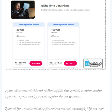
ලංකාවේ කොහේ හිටියත් දවසින් රවුටර් එක අතටම ගෙන්න ගන්න
පුළුවන්….දැන්ම කෝල් එකක් දෙන්න තිවංක.lk එකට..
දිනෙන් දින , අපේ සේවාව ලබාගන්නා අයගේ තොරතුරු / දීමනා ගැන